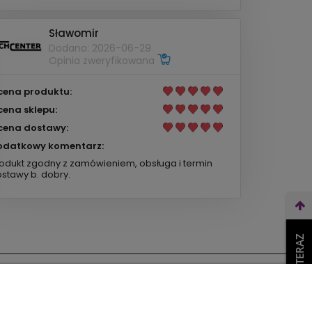
Sławomir
Dodano: 2026-06-29
Opinia zweryfikowana
cena produktu:
cena sklepu:
cena dostawy:
odatkowy komentarz:
odukt zgodny z zamówieniem, obsługa i termin
stawy b. dobry.
WEŹ LEASING TERAZ
O nas