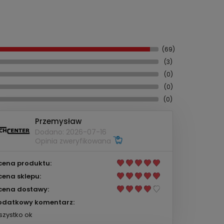
(69)
(3)
(0)
(0)
(0)
Przemysław
Dodano: 2026-07-16
Opinia zweryfikowana
cena produktu:
cena sklepu:
cena dostawy:
odatkowy komentarz:
zystko ok