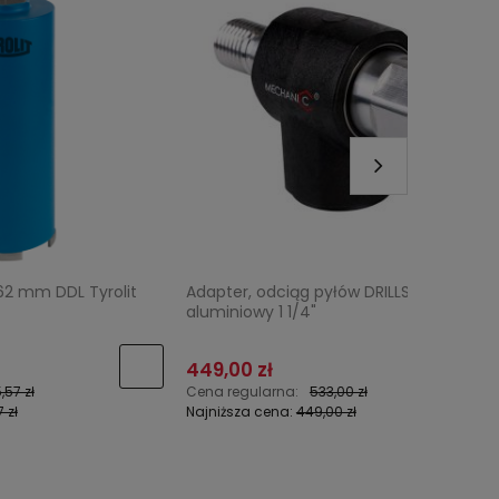
yrolit
Adapter, odciąg pyłów DRILLSTREAM
Zestaw d
aluminiowy 1 1/4"
(pompa 
449,00 zł
11 000,0
Cena regularna:
533,00 zł
Cena reg
Najniższa cena:
449,00 zł
Najniższa