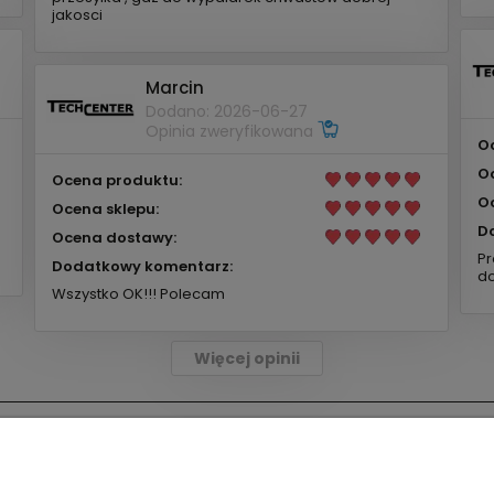
jakosci
Marcin
Dodano: 2026-06-27
Opinia zweryfikowana
O
O
Ocena produktu:
O
Ocena sklepu:
D
Ocena dostawy:
Pr
Dodatkowy komentarz:
do
Wszystko OK!!! Polecam
Więcej opinii
Płatności i dostawa
Informacje