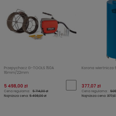
acz G-TOOLS 150A
Korona wiertnicza 62 mm DDL T
2mm
0 zł
377,07 zł
larna:
5 714,00 zł
Cena regularna:
505,57 zł
cena:
5 498,00 zł
Najniższa cena:
377,07 zł