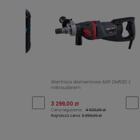
Wiertnica diamentowa AGP DM52D z
Przepych
mikroudarem
16mm/2
3 299,00 zł
5 498,0
Cena regularna:
4 920,00 zł
Cena regu
Najniższa cena:
3 299,00 zł
Najniższa 