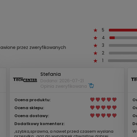
5
4
3
ystawione przez zweryfikowanych
2
1
Stefania
Dodano: 2026-07-21
Opinia zweryfikowana
Ocena produktu:
O
Ocena sklepu:
O
Ocena dostawy:
O
Dodatkowy komentarz:
D
,szybka,sprawna, a nawet przed czasem wyslana
Ws
przesylka , gaz do wypalarek chwastow dobrej