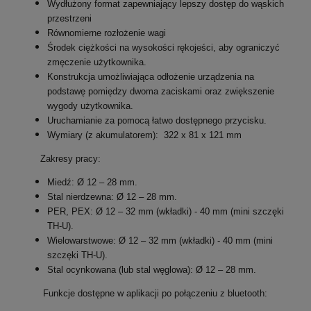
Wydłużony format zapewniający lepszy dostęp do wąskich
przestrzeni
Równomierne rozłożenie wagi
Środek ciężkości na wysokości rękojeści, aby ograniczyć
zmęczenie użytkownika.
Konstrukcja umożliwiająca odłożenie urządzenia na
podstawę pomiędzy dwoma zaciskami oraz zwiększenie
wygody użytkownika.
Uruchamianie za pomocą łatwo dostępnego przycisku.
Wymiary (z akumulatorem): 322 x 81 x 121 mm
Zakresy pracy:
Miedź: Ø 12 – 28 mm.
Stal nierdzewna: Ø 12 – 28 mm.
PER, PEX: Ø 12 – 32 mm (wkładki) - 40 mm (mini szczęki
TH-U).
Wielowarstwowe: Ø 12 – 32 mm (wkładki) - 40 mm (mini
szczęki TH-U).
Stal ocynkowana (lub stal węglowa): Ø 12 – 28 mm.
Funkcje dostępne w aplikacji po połączeniu z bluetooth: