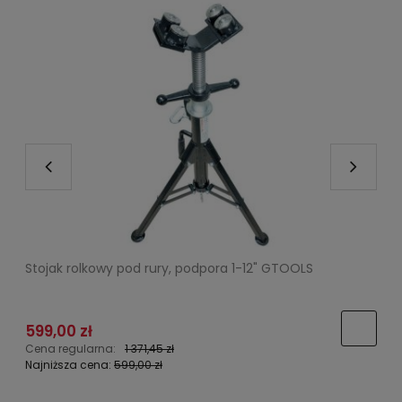
Stojak rolkowy pod rury, podpora 1-12" GTOOLS
S
599,00 zł
1
Cena regularna:
1 371,45 zł
C
Najniższa cena:
599,00 zł
N