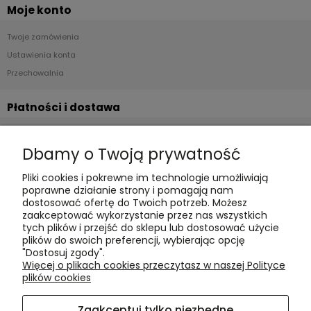
Moje konto
Twoje zamówienia
Ustawienia konta
Przechowalnia
Płatności i dostawa
Formy płatności
Dbamy o Twoją prywatność
Czas realizacji i koszty dostawy
Pliki cookies i pokrewne im technologie umożliwiają
Informacje
poprawne działanie strony i pomagają nam
dostosować ofertę do Twoich potrzeb. Możesz
Polityka cookies
zaakceptować wykorzystanie przez nas wszystkich
tych plików i przejść do sklepu lub dostosować użycie
Polityka prywatności
plików do swoich preferencji, wybierając opcję
Blog
"Dostosuj zgody".
Więcej o plikach cookies przeczytasz w naszej Polityce
plików cookies
O nas
Zaakceptuj tylko niezbędne
Kontakt i dane firmy