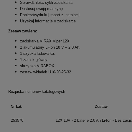
Sprawdź ilość cykli zaciskania
Dostosuj swoją maszynę
Pobierz/wydrukuj raport z instalacji
Uzyskaj informacje o zaciskarce
Zestaw zawiera:
zaciskarka VIRAX Viper L2X
2 akumulatory Li-Ion 18 V – 2,0 Ah,
1 szybka ładowarka.
1 zacisk główny
skrzynka VIRABOX
zestaw wkładek U16-20-25-32
Rozpiska numerów katalogowych
Nr kat.:
Zestaw
253570
L2X 18V - 2 baterie 2,0 Ah Li-Ion - Bez zaci