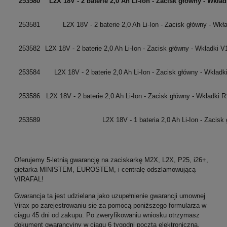
253580
L2X 18V - 2 baterie 2,0 Ah Li-Ion - Zacisk główny - Wkład
253581
L2X 18V - 2 baterie 2,0 Ah Li-Ion - Zacisk główny - Wkł
253582
L2X 18V - 2 baterie 2,0 Ah Li-Ion - Zacisk główny - Wkładki V
253584
L2X 18V - 2 baterie 2,0 Ah Li-Ion - Zacisk główny - Wkładk
253586
L2X 18V - 2 baterie 2,0 Ah Li-Ion - Zacisk główny - Wkładki R1/4'
253589
L2X 18V - 1 bateria 2,0 Ah Li-Ion - Zacisk
Oferujemy 5-letnią gwarancję na zaciskarkę M2X, L2X, P25, i26+,
giętarka MINISTEM, EUROSTEM, i centralę odszlamowującą
VIRAFAL!
Gwarancja ta jest udzielana jako uzupełnienie gwarancji umownej
Virax po zarejestrowaniu się za pomocą poniższego formularza w
ciągu 45 dni od zakupu. Po zweryfikowaniu wniosku otrzymasz
dokument gwarancyjny w ciągu 6 tygodni pocztą elektroniczną.