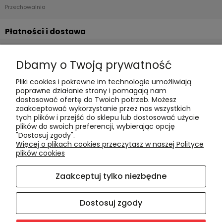
Przechowalnia
Płatności i dostawa
Formy płatności
Dbamy o Twoją prywatność
Czas realizacji i koszty dostawy
Pliki cookies i pokrewne im technologie umożliwiają
Informacje
poprawne działanie strony i pomagają nam
dostosować ofertę do Twoich potrzeb. Możesz
Polityka cookies
zaakceptować wykorzystanie przez nas wszystkich
tych plików i przejść do sklepu lub dostosować użycie
Polityka prywatności
plików do swoich preferencji, wybierając opcję
Blog
"Dostosuj zgody".
Więcej o plikach cookies przeczytasz w naszej Polityce
plików cookies
O nas
Zaakceptuj tylko niezbędne
Kontakt i dane firmy
O firmie
Dostosuj zgody