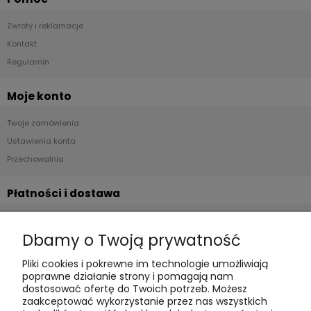
Zwroty i reklamacje
Kontakt
Regulamin
Moje konto
Twoje zamówienia
Ustawienia konta
Przechowalnia
Płatności i dostawa
Formy płatności
Dbamy o Twoją prywatność
Czas realizacji i koszty dostawy
Pliki cookies i pokrewne im technologie umożliwiają
Informacje
poprawne działanie strony i pomagają nam
dostosować ofertę do Twoich potrzeb. Możesz
Polityka cookies
zaakceptować wykorzystanie przez nas wszystkich