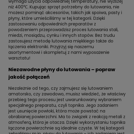
wymaga użycia odpowiedniej temperatury, nie wyższej
niż 400℃. Kupując sprzęt potrzebny do lutowania, nie
możesz pominąć akcesoriów, takich jak spoiwa, pasty i
płyny, które umieściliśmy w tej kategorii. Dzięki
zastosowaniu odpowiednich preparatów z
powodzeniem przeprowadzisz proces lutowania stali,
miedzi, mosiądzu, cynku i innych stopów. Bez trudu
zastosujesz metodę lutowania miękkiego także do
łączenia elektroniki. Przyjrzyj się naszemu
asortymentowi i skompletuj z nami wyposażenie
warsztatu!
Niezawodne płyny do lutowania – popraw
jakość połączeń
Niezależnie od tego, czy zajmujesz się lutowaniem
amatorsko, czy zawodowo, musisz wiedzieć, że właściwy
przebieg tego procesu jest uwarunkowany wybraniem
specjalnego preparatu, czyli topnika. Jego zadaniem
jest usunięcie powłoki, która może powstać na
obrabianej powierzchni. Ma to związek z reakcją metali z
atmosferą, która je otacza. Dzięki wykorzystaniu topnika
łączone powierzchnie są idealnie czyste. W tej kategorii
zebraliśmy m.in. płyny do lutowania – ich zadaniem jest