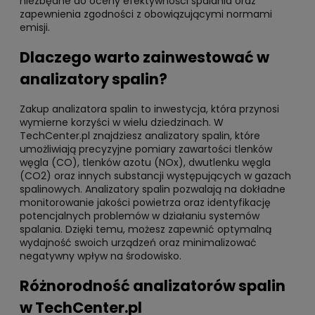
niezbędne do oceny efektywności spalania oraz
zapewnienia zgodności z obowiązującymi normami
emisji.
Dlaczego warto zainwestować w
analizatory spalin?
Zakup analizatora spalin to inwestycja, która przynosi
wymierne korzyści w wielu dziedzinach. W
TechCenter.pl znajdziesz analizatory spalin, które
umożliwiają precyzyjne pomiary zawartości tlenków
węgla (CO), tlenków azotu (NOx), dwutlenku węgla
(CO2) oraz innych substancji występujących w gazach
spalinowych. Analizatory spalin pozwalają na dokładne
monitorowanie jakości powietrza oraz identyfikację
potencjalnych problemów w działaniu systemów
spalania. Dzięki temu, możesz zapewnić optymalną
wydajność swoich urządzeń oraz minimalizować
negatywny wpływ na środowisko.
Różnorodność analizatorów spalin
w TechCenter.pl