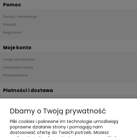
Pomoc
Zwroty i reklamacje
Kontakt
Regulamin
Moje konto
Twoje zamówienia
Ustawienia konta
Przechowalnia
Płatności i dostawa
Formy płatności
Dbamy o Twoją prywatność
Czas realizacji i koszty dostawy
Pliki cookies i pokrewne im technologie umożliwiają
Informacje
poprawne działanie strony i pomagają nam
dostosować ofertę do Twoich potrzeb. Możesz
Polityka cookies