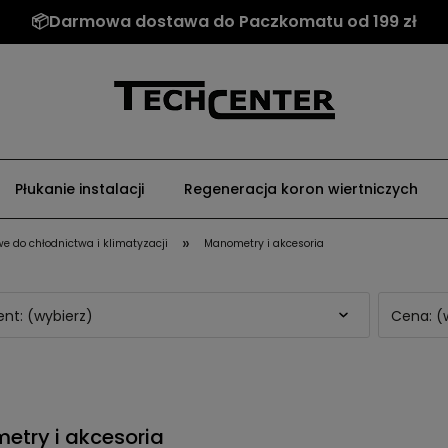
my tego czego szukasz? Napisz do nas: sklep@techce
Płukanie instalacji
Regeneracja koron wiertniczych
»
e do chłodnictwa i klimatyzacji
Manometry i akcesoria
nt: (wybierz)
Cena: (
try i akcesoria