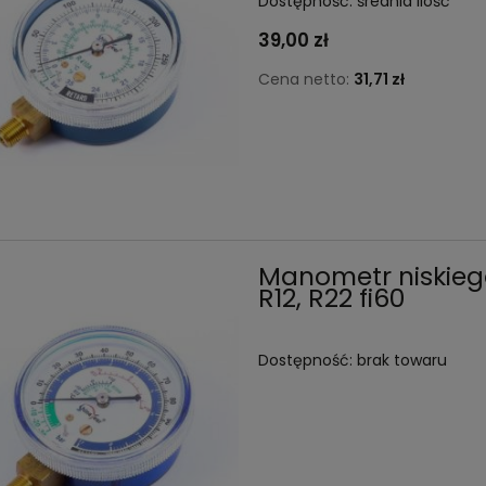
Dostępność:
średnia ilość
39,00 zł
Cena netto:
31,71 zł
Manometr niskiego
R12, R22 fi60
Dostępność:
brak towaru