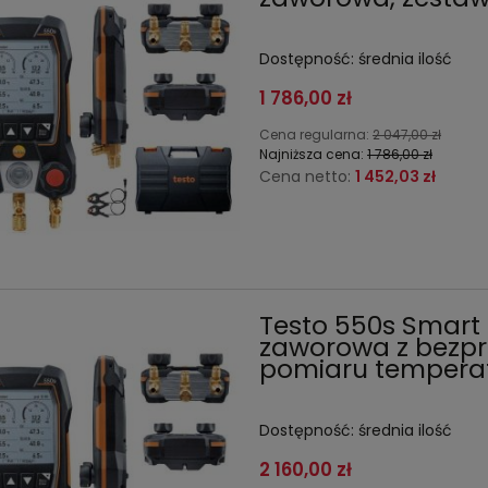
Dostępność:
średnia ilość
1 786,00 zł
Cena regularna:
2 047,00 zł
Najniższa cena:
1 786,00 zł
Cena netto:
1 452,03 zł
Testo 550s Smart 
zaworowa z bezp
pomiaru tempera
Dostępność:
średnia ilość
2 160,00 zł