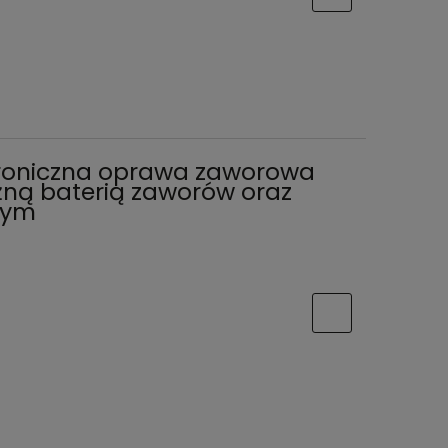
ktroniczna oprawa zaworowa
żną baterią zaworów oraz
wym