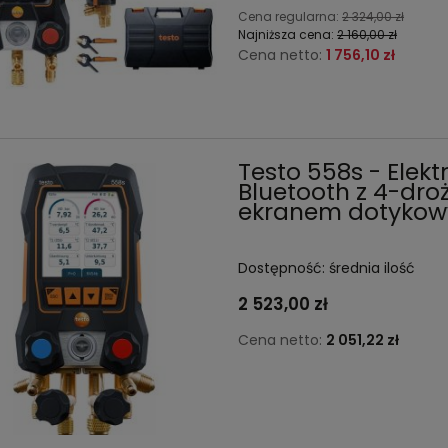
Cena regularna:
2 324,00 zł
Najniższa cena:
2 160,00 zł
Cena netto:
1 756,10 zł
Testo 558s - Ele
Bluetooth z 4-dro
ekranem dotyko
Dostępność:
średnia ilość
2 523,00 zł
Cena netto:
2 051,22 zł