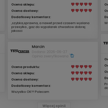
Ocena sklepu:
O
Ocena dostawy:
O
Dodatkowy komentarz:
D
,szybka,sprawna, a nawet przed czasem wyslana
Ws
przesylka , gaz do wypalarek chwastow dobrej
jakosci
Marcin
Dodano: 2026-06-27
Opinia zweryfikowana
O
O
Ocena produktu:
O
Ocena sklepu:
D
Ocena dostawy:
Pr
Dodatkowy komentarz:
do
Wszystko OK!!! Polecam
Więcej opinii