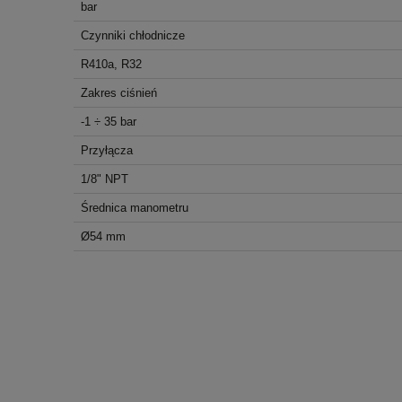
bar
Czynniki chłodnicze
R410a, R32
Zakres ciśnień
-1 ÷ 35 bar
Przyłącza
1/8" NPT
Średnica manometru
Ø54 mm