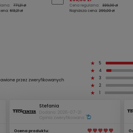
larna:
771,21 zł
Cena regularna:
339,00 zł
cena:
613,21 zł
Najniższa cena:
299,00 zł
5
4
3
ystawione przez zweryfikowanych
2
1
Stefania
Dodano: 2026-07-21
Opinia zweryfikowana
Ocena produktu:
O