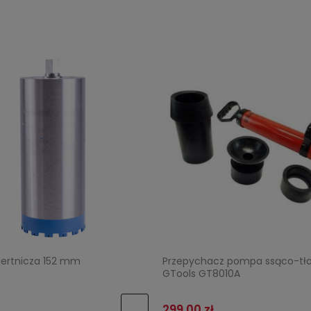
iertnicza 152 mm
Przepychacz pompa ssąco-tł
GTools GT8010A
299,00 zł