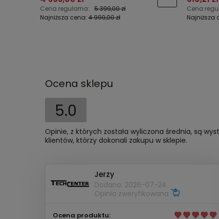
Cena regularna:
5 399,00 zł
Cena regu
Najniższa cena:
4 999,00 zł
Najniższa 
Ocena sklepu
5.0
Opinie, z których została wyliczona średnia, są w
klientów, którzy dokonali zakupu w sklepie.
Jerzy
Dodano: 2026-07-24
Opinia zweryfikowana
Ocena produktu: