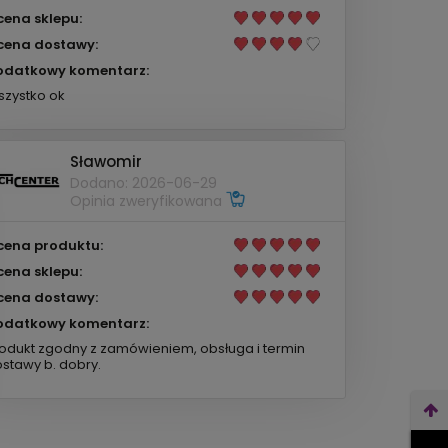
cena sklepu:
cena dostawy:
odatkowy komentarz:
zystko ok
Sławomir
Dodano: 2026-06-29
Opinia zweryfikowana
cena produktu:
cena sklepu:
cena dostawy:
odatkowy komentarz:
odukt zgodny z zamówieniem, obsługa i termin
stawy b. dobry.