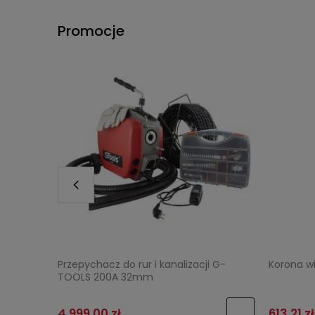
Promocje
Przepychacz do rur i kanalizacji G-
Korona w
TOOLS 200A 32mm
4 999,00 zł
613,21 zł