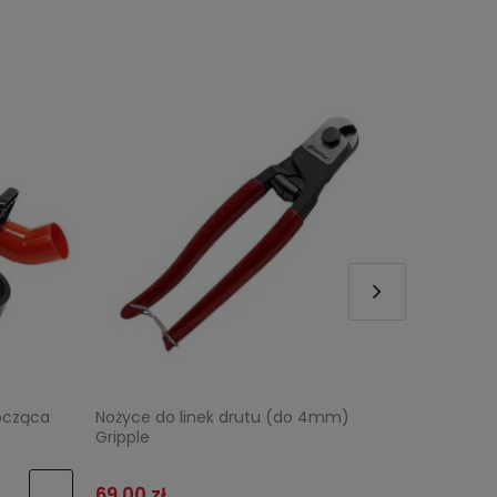
ocząca
Nożyce do linek drutu (do 4mm)
Steryliz
Gripple
69,00 zł
2 749,0