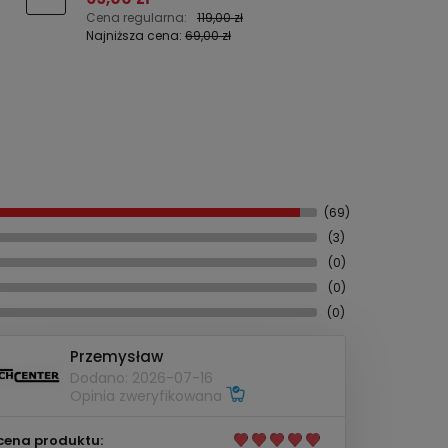
Cena regularna:
119,00 zł
Cena reg
Najniższa cena:
69,00 zł
Najniższa
(69)
(3)
(0)
(0)
(0)
Przemysław
Dodano: 2026-07-16
Opinia zweryfikowana
cena produktu: