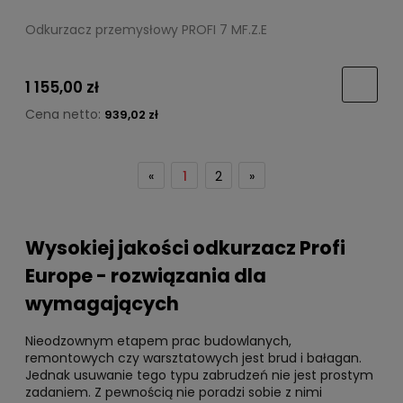
Odkurzacz przemysłowy PROFI 7 MF.Z.E
1 155,00 zł
Cena netto:
939,02 zł
«
1
2
»
Wysokiej jakości odkurzacz Profi
Europe - rozwiązania dla
wymagających
Nieodzownym etapem prac budowlanych,
remontowych czy warsztatowych jest brud i bałagan.
Jednak usuwanie tego typu zabrudzeń nie jest prostym
zadaniem. Z pewnością nie poradzi sobie z nimi