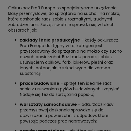
Odkurzacz Profi Europe to specjalistyczne urządzenie
klasy przemysłowej do sprzątania na sucho i na mokro,
które doskonale radzi sobie z rozmaitymi, trudnymi
zabrudzeniami. Sprzęt świetnie sprawdzi się w takich
obszarach jak:
zakłady i hale produkcyjne
- każdy odkurzacz
Profi Europe dostępny w tej kategorii jest
przystosowany do sprzątania na mokro czy sucho
dużych powierzchni. Bez trudu poradzi sobie z
usunięciem opiłków, farb, lakierów, pleśni oraz
innych, potencjalnie szkodliwych dla zdrowia
substancji;
prace budowlane
- sprzęt ten idealnie radzi
sobie z usuwaniem pyłów budowlanych i zapyleń.
Nadaje się też do sprzątania popiołu;
warsztaty samochodowe
- odkurzacz klasy
przemysłowej doskonale sprawdza się do
oczyszczania powierzchni z odpadów, które
powstają podczas prac naprawczych;
serwisy sprzątające
- niektóre odkurzacze