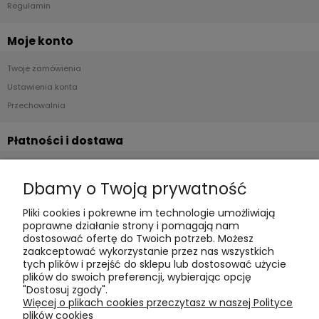
Regulamin
Moje konto
Twoje zamówienia
Ustawienia konta
Przechowalnia
Płatności i dostawa
Formy płatności
Dbamy o Twoją prywatność
Czas realizacji i koszty dostawy
Pliki cookies i pokrewne im technologie umożliwiają
Informacje
poprawne działanie strony i pomagają nam
dostosować ofertę do Twoich potrzeb. Możesz
Polityka cookies
zaakceptować wykorzystanie przez nas wszystkich
tych plików i przejść do sklepu lub dostosować użycie
Polityka prywatności
plików do swoich preferencji, wybierając opcję
Blog
"Dostosuj zgody".
Więcej o plikach cookies przeczytasz w naszej Polityce
plików cookies