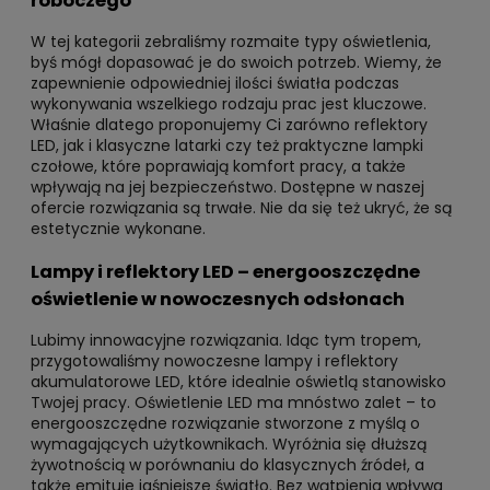
roboczego
W tej kategorii zebraliśmy rozmaite typy oświetlenia,
byś mógł dopasować je do swoich potrzeb. Wiemy, że
zapewnienie odpowiedniej ilości światła podczas
wykonywania wszelkiego rodzaju prac jest kluczowe.
Właśnie dlatego proponujemy Ci zarówno reflektory
LED, jak i klasyczne latarki czy też praktyczne lampki
czołowe, które poprawiają komfort pracy, a także
wpływają na jej bezpieczeństwo. Dostępne w naszej
ofercie rozwiązania są trwałe. Nie da się też ukryć, że są
estetycznie wykonane.
Lampy i reflektory LED – energooszczędne
oświetlenie w nowoczesnych odsłonach
Lubimy innowacyjne rozwiązania. Idąc tym tropem,
przygotowaliśmy nowoczesne lampy i reflektory
akumulatorowe LED, które idealnie oświetlą stanowisko
Twojej pracy. Oświetlenie LED ma mnóstwo zalet – to
energooszczędne rozwiązanie stworzone z myślą o
wymagających użytkownikach. Wyróżnia się dłuższą
żywotnością w porównaniu do klasycznych źródeł, a
także emituje jaśniejsze światło. Bez wątpienia wpływa