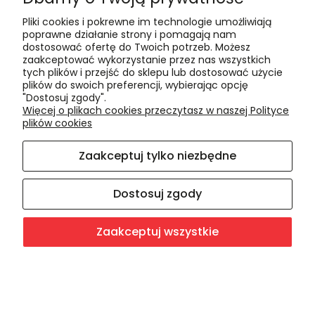
Pliki cookies i pokrewne im technologie umożliwiają
Płatności i dostawa
poprawne działanie strony i pomagają nam
dostosować ofertę do Twoich potrzeb. Możesz
zaakceptować wykorzystanie przez nas wszystkich
Formy płatności
tych plików i przejść do sklepu lub dostosować użycie
Czas realizacji i koszty dostawy
plików do swoich preferencji, wybierając opcję
"Dostosuj zgody".
Więcej o plikach cookies przeczytasz w naszej Polityce
Informacje
plików cookies
Polityka cookies
Zaakceptuj tylko niezbędne
Polityka prywatności
Blog
Dostosuj zgody
O nas
Zaakceptuj wszystkie
Kontakt i dane firmy
O firmie