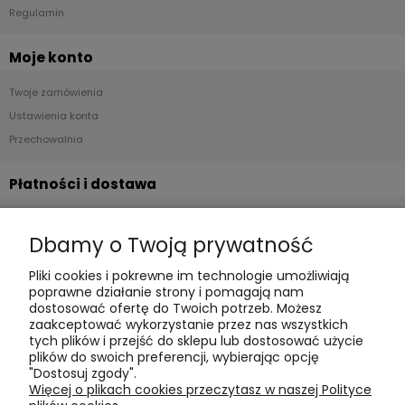
Regulamin
Moje konto
Twoje zamówienia
Ustawienia konta
Przechowalnia
Płatności i dostawa
Formy płatności
Dbamy o Twoją prywatność
Czas realizacji i koszty dostawy
Pliki cookies i pokrewne im technologie umożliwiają
Informacje
poprawne działanie strony i pomagają nam
dostosować ofertę do Twoich potrzeb. Możesz
Polityka cookies
zaakceptować wykorzystanie przez nas wszystkich
tych plików i przejść do sklepu lub dostosować użycie
Polityka prywatności
plików do swoich preferencji, wybierając opcję
Blog
"Dostosuj zgody".
Więcej o plikach cookies przeczytasz w naszej Polityce