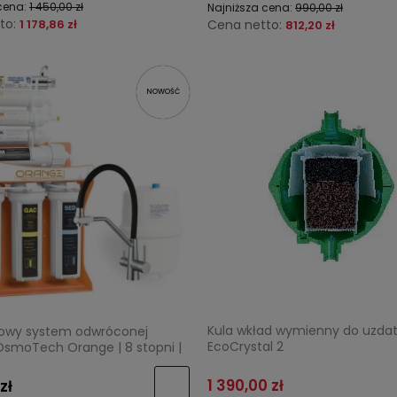
cena:
1 450,00 zł
Najniższa cena:
990,00 zł
to:
1 178,86 zł
Cena netto:
812,20 zł
NOWOŚĆ
Kula wkład wymienny do uzda
owy system odwróconej
EcoCrystal 2
smoTech Orange | 8 stopni |
C Philips
1 390,00 zł
zł