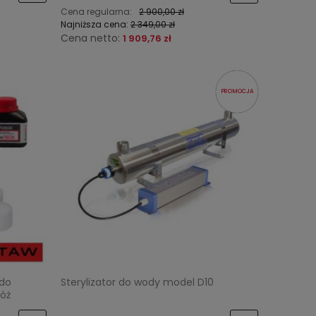
Cena regularna:
2 900,00 zł
Najniższa cena:
2 349,00 zł
Cena netto:
1 909,76 zł
PROMOCJA
 do
Sterylizator do wody model D10
łóż