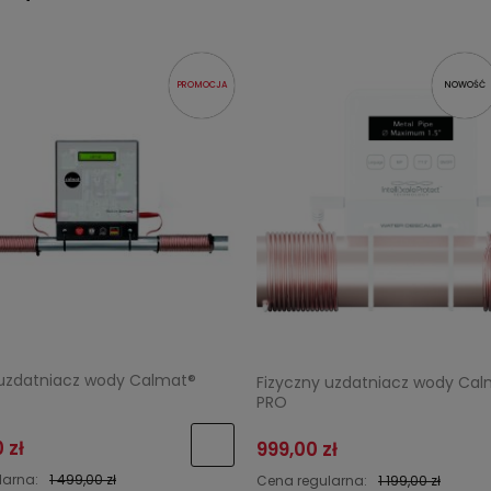
PROMOCJA
NOWOŚĆ
 uzdatniacz wody Calmat®
Fizyczny uzdatniacz wody Ca
PRO
 zł
999,00 zł
larna:
1 499,00 zł
Cena regularna:
1 199,00 zł