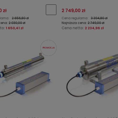
0 zł
2 749,00 zł
larna:
2 656,80 zł
Cena regularna:
3 394,80 zł
cena:
2 030,00 zł
Najniższa cena:
2 749,00 zł
to:
Cena netto:
1 650,41 zł
2 234,96 zł
PROMOCJA