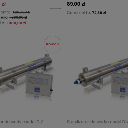
 zł
89,00 zł
larna:
1 800,00 zł
Cena netto:
72,36 zł
cena:
1 800,00 zł
to:
1 000,00 zł
PROMOCJA
tor do wody model D12
Sterylizator do wody model D1