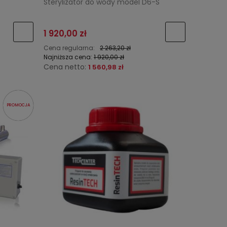
Sterylizator do wody model D6-S
1 920,00 zł
Cena regularna:
2 263,20 zł
Najniższa cena:
1 920,00 zł
Cena netto:
1 560,98 zł
PROMOCJA