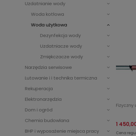
Uzdatnianie wody
Woda kotłowa
Woda użytkowa
Dezynfekcja wody
Uzdatniacze wody
Zmiękczacze wody
Narzędzia serwisowe
Lutowanie i i technika termiczna
Rekuperacja
Elektronarzędzia
Fizyczny
Dom i ogród
Chemia budowlana
1 450,00
BHP i wyposażenie miejsca pracy
Cena regu