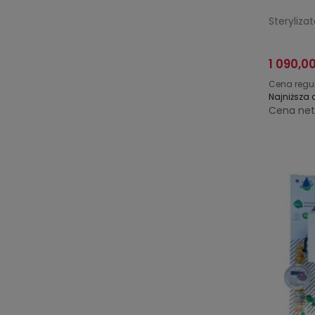
Steryliz
1 090,00
Cena regu
Najniższa 
Cena net