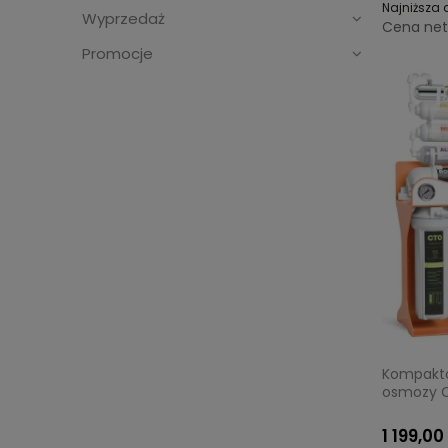
Najniższa 
Wyprzedaż
Cena net
Promocje
Kompakt
osmozy O
lampa UV-
1 199,00 