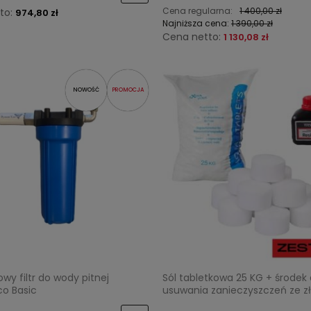
Cena regularna:
1 400,00 zł
to:
974,80 zł
Najniższa cena:
1 390,00 zł
Cena netto:
1 130,08 zł
NOWOŚĆ
PROMOCJA
wy filtr do wody pitnej
Sól tabletkowa 25 KG + środek
o Basic
usuwania zanieczyszczeń ze z
ResinTECH 250ml