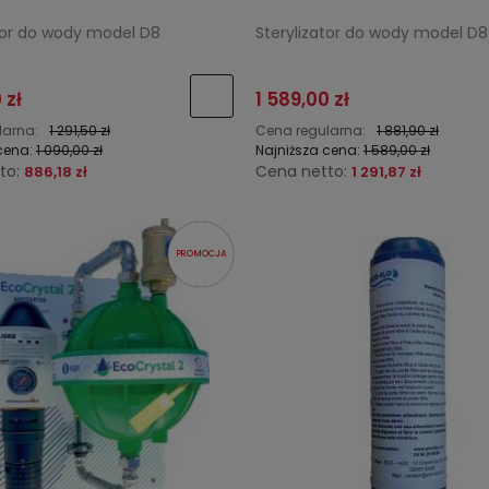
ator do wody model D8
Sterylizator do wody model D
 zł
1 589,00 zł
larna:
1 291,50 zł
Cena regularna:
1 881,90 zł
cena:
1 090,00 zł
Najniższa cena:
1 589,00 zł
to:
Cena netto:
886,18 zł
1 291,87 zł
PROMOCJA