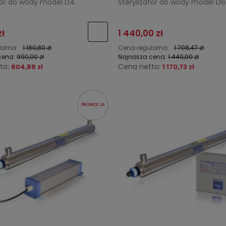
ator do wody model D4
Sterylizator do wody model D6
zł
1 440,00 zł
larna:
1 180,80 zł
Cena regularna:
1 708,47 zł
cena:
990,00 zł
Najniższa cena:
1 440,00 zł
to:
Cena netto:
804,88 zł
1 170,73 zł
PROMOCJA