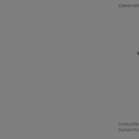
Cena net
Podszafko
Dynam’Ec