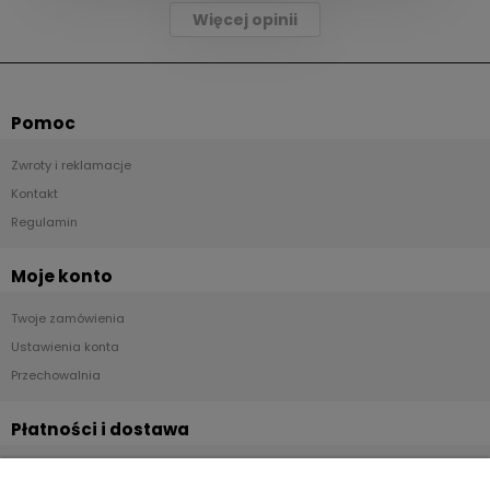
Więcej opinii
Pomoc
Zwroty i reklamacje
Kontakt
Regulamin
Moje konto
Twoje zamówienia
Ustawienia konta
Przechowalnia
Płatności i dostawa
Formy płatności