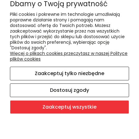
Dbamy o Twoją prywatność
Czas realizacji i koszty dostawy
Pliki cookies i pokrewne im technologie umożliwiają
Informacje
poprawne działanie strony i pomagają nam
dostosować ofertę do Twoich potrzeb. Możesz
Polityka cookies
zaakceptować wykorzystanie przez nas wszystkich
tych plików i przejść do sklepu lub dostosować użycie
Polityka prywatności
plików do swoich preferencji, wybierając opcję
Blog
"Dostosuj zgody".
Więcej o plikach cookies przeczytasz w naszej Polityce
plików cookies
O nas
Zaakceptuj tylko niezbędne
Kontakt i dane firmy
O firmie
Dostosuj zgody
Zaakceptuj wszystkie
Sklep internetowy Shoper.pl
Facebook