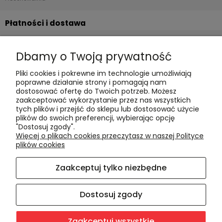
Płatności i dostawa
Formy płatności
Dbamy o Twoją prywatność
Czas realizacji i koszty dostawy
Pliki cookies i pokrewne im technologie umożliwiają
Informacje
poprawne działanie strony i pomagają nam
dostosować ofertę do Twoich potrzeb. Możesz
Polityka cookies
zaakceptować wykorzystanie przez nas wszystkich
tych plików i przejść do sklepu lub dostosować użycie
Polityka prywatności
plików do swoich preferencji, wybierając opcję
Blog
"Dostosuj zgody".
Więcej o plikach cookies przeczytasz w naszej Polityce
plików cookies
O nas
Zaakceptuj tylko niezbędne
Kontakt i dane firmy
O firmie
Dostosuj zgody
Zaakceptuj wszystkie