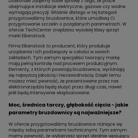
Doskonale zdajemy sobie sprawę z tego, że prace
obejmujące instalacje elektryczne, gazowe czy wodne
wymagają precyzji. Właśnie dlatego w tej kategorii
przygotowaliśmy bruzdownice, które umożliwią Ci
przygotowanie szczelin o pożądanych parametrach. W
ofercie TechCenter znajdziesz wysokiej klasy sprzęt
marki Eibenstock.
Firma Eibenstock to producent, który produkuje
urządzenia i ich podzespoły w całości w swoich
zakładach. Tym samym specjaliści tworzący markę
mają pełną kontrolę nad procesem produkcyjnym.
Elementy, z których powstają bruzdownice, wyróżniają
się najwyższą jakością i niezawodnością. Dzięki temu
możesz mieć pewność, że prezentowane przez nas
elektronarzędzia będą służyć przez długi czas, nawet
jeśli będą intensywnie eksploatowane.
Moc, średnica tarczy, głębokość cięcia - jakie
parametry bruzdownicy są najważniejsze?
W ofercie przygotowaliśmy bruzdownice różniące się
między sobą parametrami technicznymi. Tym samym
mamy pewność, że wybierzesz sprzęt idealnie wpisujący