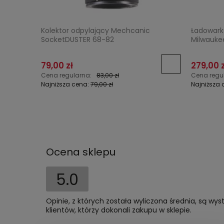
Kolektor odpylający Mechcanic
Ładowark
SocketDUSTER 68-82
Milwauke
79,00 zł
279,00 z
Cena regularna:
83,00 zł
Cena regu
Najniższa cena:
79,00 zł
Najniższa 
Ocena sklepu
5.0
Opinie, z których została wyliczona średnia, są w
klientów, którzy dokonali zakupu w sklepie.