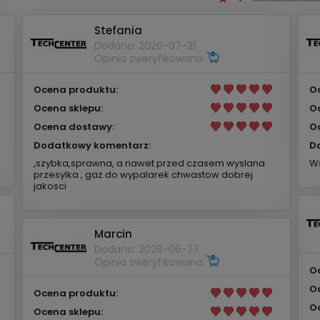
Stefania
Dodano: 2026-07-21
Opinia zweryfikowana
Ocena produktu:
O
Ocena sklepu:
O
Ocena dostawy:
O
Dodatkowy komentarz:
D
,szybka,sprawna, a nawet przed czasem wyslana
Ws
przesylka , gaz do wypalarek chwastow dobrej
jakosci
Marcin
Dodano: 2026-06-27
Opinia zweryfikowana
O
O
Ocena produktu:
O
Ocena sklepu: