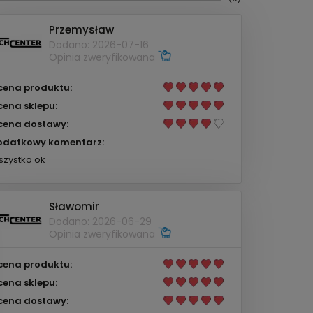
Przemysław
Dodano: 2026-07-16
Opinia zweryfikowana
cena produktu:
cena sklepu:
cena dostawy:
odatkowy komentarz:
zystko ok
Sławomir
Dodano: 2026-06-29
Opinia zweryfikowana
cena produktu:
cena sklepu:
cena dostawy: