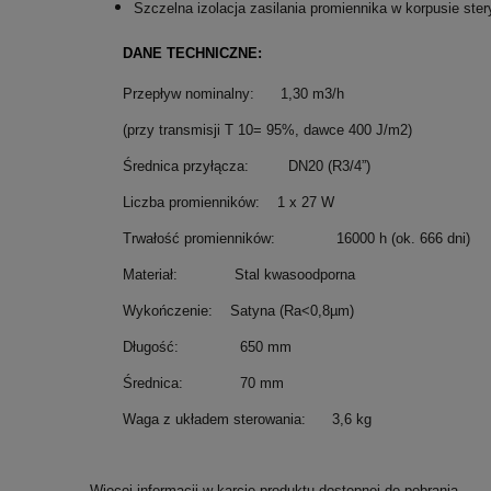
Szczelna izolacja zasilania promiennika w korpusie stery
DANE TECHNICZNE:
Przepływ nominalny: 1,30 m3/h
(przy transmisji T 10= 95%, dawce 400 J/m2)
Średnica przyłącza: DN20 (R3/4”)
Liczba promienników: 1 x 27 W
Trwałość promienników: 16000 h (ok. 666 dni)
Materiał: Stal kwasoodporna
Wykończenie: Satyna (Ra<0,8µm)
Długość: 650 mm
Średnica: 70 mm
Waga z układem sterowania: 3,6 kg
Więcej informacji w karcie produktu dostępnej do pobrania