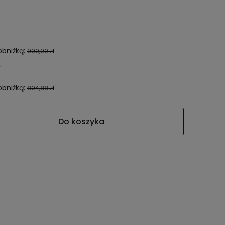
obniżką:
990,00 zł
obniżką:
804,88 zł
Do koszyka