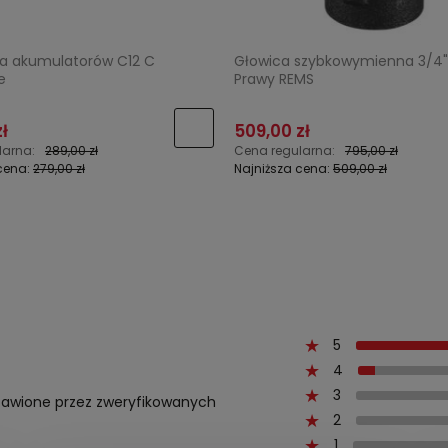
a akumulatorów C12 C
Głowica szybkowymienna 3/4"
e
Prawy REMS
ł
509,00 zł
larna:
289,00 zł
Cena regularna:
795,00 zł
cena:
279,00 zł
Najniższa cena:
509,00 zł
5
4
3
ystawione przez zweryfikowanych
2
1