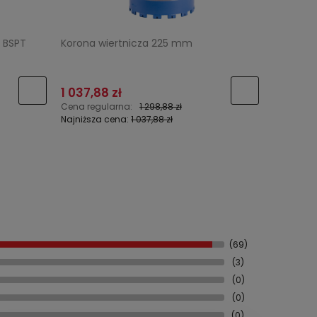
 BSPT
Korona wiertnicza 225 mm
Korona w
1 037,88 zł
303,08 
Cena regularna:
1 298,88 zł
Cena reg
Najniższa cena:
1 037,88 zł
Najniższa
(69)
(3)
(0)
(0)
(0)