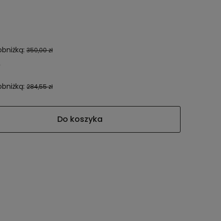
obniżką:
350,00 zł
obniżką:
284,55 zł
Do koszyka