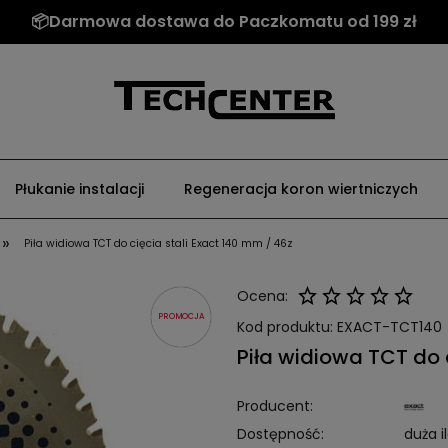
📦Darmowa dostawa do Paczkomatu od 199 zł
Płukanie instalacji
Regeneracja koron wiertniczych
»
Piła widiowa TCT do cięcia stali Exact 140 mm / 46z
Ocena:
PROMOCJA
Kod produktu:
EXACT-TCT140
Piła widiowa TCT do 
Producent:
Dostępność:
duża i