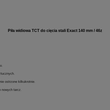
Piła widiowa TCT do cięcia stali Exact 140 mm / 46z
u.
ztucznych.
e ostrzone kilkukrotnie.
o nowych tarcz.