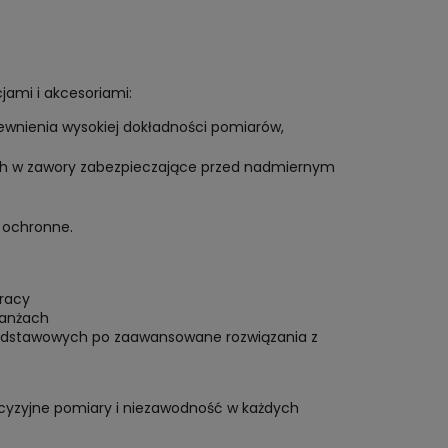
ami i akcesoriami:
ewnienia wysokiej dokładności pomiarów,
ch w zawory zabezpieczające przed nadmiernym
 ochronne.
pracy
ranżach
podstawowych po zaawansowane rozwiązania z
cyzyjne pomiary i niezawodność w każdych