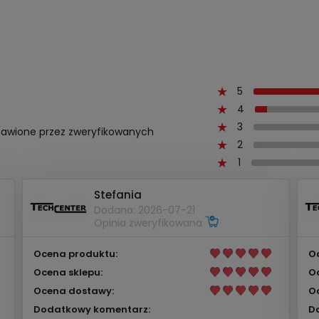
5
4
3
ystawione przez zweryfikowanych
2
1
Stefania
Dodano: 2026-07-21
Opinia zweryfikowana
Ocena produktu:
O
Ocena sklepu:
O
Ocena dostawy:
O
Dodatkowy komentarz:
D