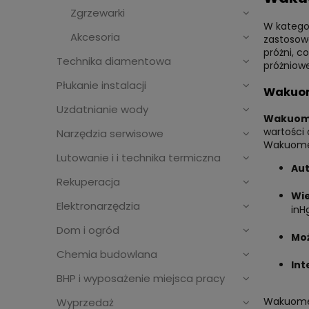
Zgrzewarki
W katego
Akcesoria
zastosow
próżni, c
Technika diamentowa
próżniowe
Płukanie instalacji
Wakuom
Uzdatnianie wody
Wakuome
wartości 
Narzędzia serwisowe
Wakuomet
Lutowanie i i technika termiczna
Au
Rekuperacja
Wie
Elektronarzędzia
inH
Dom i ogród
Moż
Chemia budowlana
Int
BHP i wyposażenie miejsca pracy
Wakuomet
Wyprzedaż