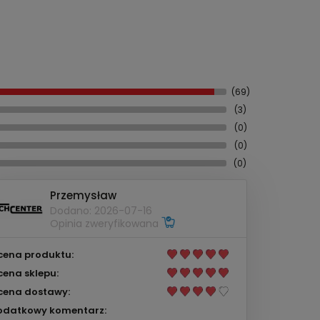
(69)
(3)
(0)
(0)
(0)
Przemysław
Dodano: 2026-07-16
Opinia zweryfikowana
cena produktu:
cena sklepu:
cena dostawy:
odatkowy komentarz: