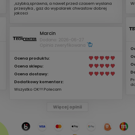
,szybka,sprawna, a nawet przed czasem wyslana
Ws
przesylka , gaz do wypalarek chwastow dobrej
jakosci
Marcin
Dodano: 2026-06-27
Opinia zweryfikowana
O
O
Ocena produktu:
O
Ocena sklepu:
D
Ocena dostawy:
Pr
Dodatkowy komentarz:
do
Wszystko OK!!! Polecam
Więcej opinii