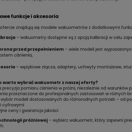
we funkcje i akcesoria
 ofercie znajdują się modele wakuometrów z dodatkowymi funkcj
ibracja
– wakuometry dostępne są z opcją kalibracji w celu zap
rona przed przepełnieniem
– wiele modeli jest wyposażony
ostem ciśnienia,
esoria
– wężykowe złącza, adaptery, uchwyty montażowe, etui
o warto wybrać wakuometr z naszej oferty?
precyzja pomiaru ciśnienia w próżni, niezależnie od warunków 
enia przeznaczone do profesjonalnych zastosowań w różnych b
i wybór modeli dostosowanych do różnorodnych potrzeb – od 
i cyfrowymi
jne ceny i gwarancja jakości
echnologii próżniowej
– wybierz wakuometr, który zapewni pre
h.