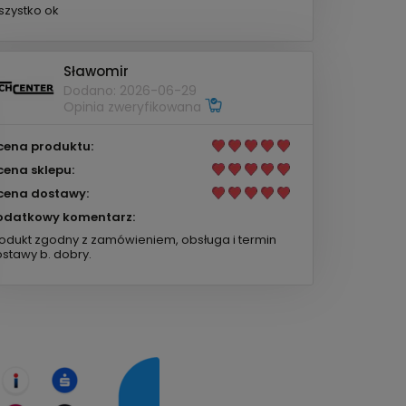
zystko ok
Sławomir
Dodano: 2026-06-29
Opinia zweryfikowana
cena produktu:
cena sklepu:
cena dostawy:
odatkowy komentarz:
odukt zgodny z zamówieniem, obsługa i termin
stawy b. dobry.