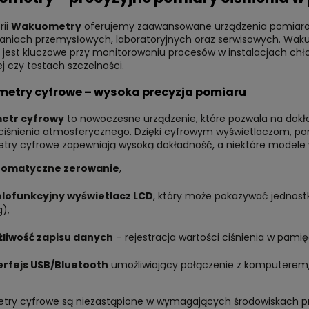
rii
Wakuometry
oferujemy zaawansowane urządzenia pomiarow
aniach przemysłowych, laboratoryjnych oraz serwisowych. Waku
o jest kluczowe przy monitorowaniu procesów w instalacjach ch
j czy testach szczelności.
etry cyfrowe – wysoka precyzja pomiaru
tr cyfrowy
to nowoczesne urządzenie, które pozwala na dokład
ciśnienia atmosferycznego. Dzięki cyfrowym wyświetlaczom, pom
ry cyfrowe zapewniają wysoką dokładność, a niektóre modele w
tomatyczne zerowanie
,
lofunkcyjny wyświetlacz LCD
, który może pokazywać jednostki
g),
liwość zapisu danych
– rejestracja wartości ciśnienia w pami
erfejs USB/Bluetooth
umożliwiający połączenie z komputerem,
ry cyfrowe są niezastąpione w wymagających środowiskach prz