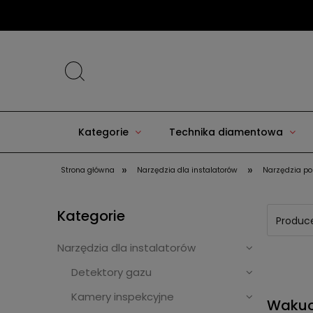
Kategorie
Technika diamentowa
»
»
Strona główna
Narzędzia dla instalatorów
Narzędzia p
Kategorie
Produce
Narzędzia dla instalatorów
Detektory gazu
Kamery inspekcyjne
Wakuo