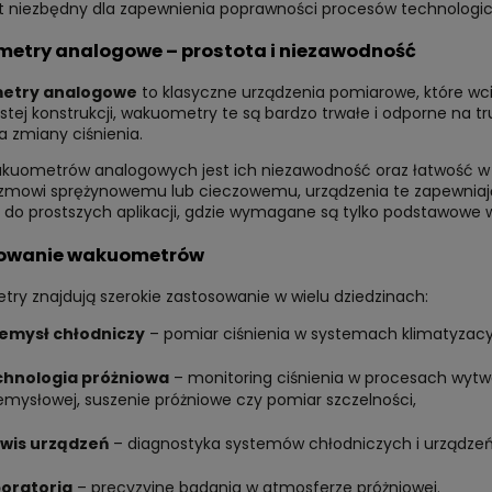
est niezbędny dla zapewnienia poprawności procesów technologi
etry analogowe – prostota i niezawodność
etry analogowe
to klasyczne urządzenia pomiarowe, które wci
ostej konstrukcji, wakuometry te są bardzo trwałe i odporne na 
a zmiany ciśnienia.
kuometrów analogowych jest ich niezawodność oraz łatwość w ob
mowi sprężynowemu lub cieczowemu, urządzenia te zapewniają s
do prostszych aplikacji, gdzie wymagane są tylko podstawowe w
owanie wakuometrów
ry znajdują szerokie zastosowanie w wielu dziedzinach:
emysł chłodniczy
– pomiar ciśnienia w systemach klimatyzacy
hnologia próżniowa
– monitoring ciśnienia w procesach wytwar
emysłowej, suszenie próżniowe czy pomiar szczelności,
wis urządzeń
– diagnostyka systemów chłodniczych i urządzeń
oratoria
– precyzyjne badania w atmosferze próżniowej.