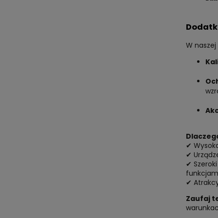
Dodatko
W naszej
Kal
Och
wzr
Akc
Dlaczeg
✔ Wysoka 
✔ Urządz
✔ Szerok
funkcjam
✔ Atrakcy
Zaufaj t
warunkac