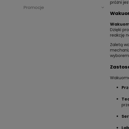
próżni j
Promocje
Wakuom
Wakuom
Dzięki pr
reakcję n
Zaletą wa
mechaniz
wyborem 
Zastos
Wakuomet
Prz
Tec
prz
Ser
Lab