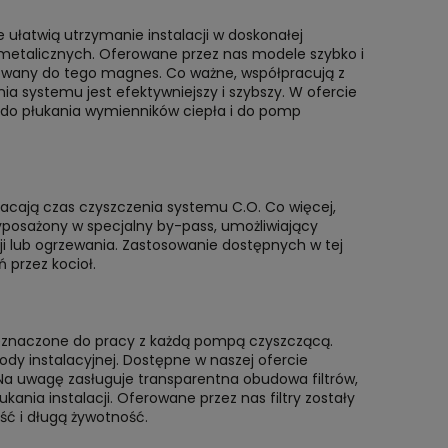
re ułatwią utrzymanie instalacji w doskonałej
 metalicznych. Oferowane przez nas modele szybko i
kowany do tego magnes. Co ważne, współpracują z
a systemu jest efektywniejszy i szybszy. W ofercie
ry do płukania wymienników ciepła i do pomp
racają czas czyszczenia systemu C.O. Co więcej,
 wyposażony w specjalny by-pass, umożliwiający
cji lub ogrzewania. Zastosowanie dostępnych w tej
 przez kocioł.
zeznaczone do pracy z każdą pompą czyszczącą.
dy instalacyjnej. Dostępne w naszej ofercie
a uwagę zasługuje transparentna obudowa filtrów,
ania instalacji. Oferowane przez nas filtry zostały
ść i długą żywotność.