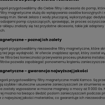
egorii przygotowaliśmy dla Ciebie filtry i akcesoria do pomp, któ
 Filtry magnetyczne służą do wyłapywania osadów korozyjnych i
uwają m.in. tlenek żelaza z wody płuczącej, wykorzystując dedy
odzajami pomp czyszczących, sprawiając, że proces oczyszczani
-sklepu znalazły się też przydatne akcesoria, takie jak adapte
ch.
magnetyczne – poznaj ich zalety
egorii przygotowaliśmy niezawodne filtry magnetyczne, które sk
ą też jego wydajność. W ofercie znajdziesz sprzęt, który został
ie filtra bez konieczności przerywania procesu płukania instala
 filtrów pozwala zapobiegać ponownemu krążeniu zanieczyszczeń
magnetyczne – gwarancja najwyższej jakości
tegorii przygotowaliśmy filtry magnetyczne marki Kamco. Są pr
ą szybkie i skuteczne usuwanie zanieczyszczeń ze strumienia wo
ia zostały wyposażone w mocne magnesy o mocy aż 11 000 Gs. N
órej można na bieżąco śledzić poziom zanieczyszczeń podczas płuk
z najwyższej jakości materiałów, co gwarantuje ich niezawodno