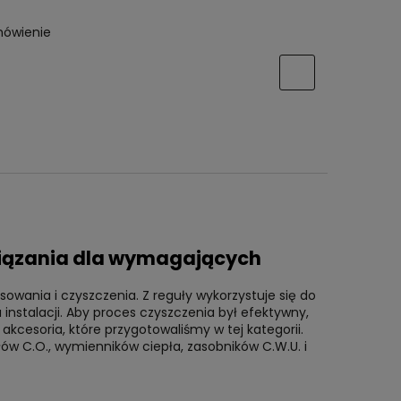
mówienie
związania dla wymagających
wania i czyszczenia. Z reguły wykorzystuje się do
instalacji. Aby proces czyszczenia był efektywny,
akcesoria, które przygotowaliśmy w tej kategorii.
w C.O., wymienników ciepła, zasobników C.W.U. i