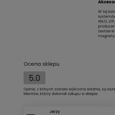
Akcesor
W tej kat
systemów
WILO, LFP
producen
zestaw kr
magnetycz
Ocena sklepu
5.0
Opinie, z których została wyliczona średnia, są w
klientów, którzy dokonali zakupu w sklepie.
Jerzy