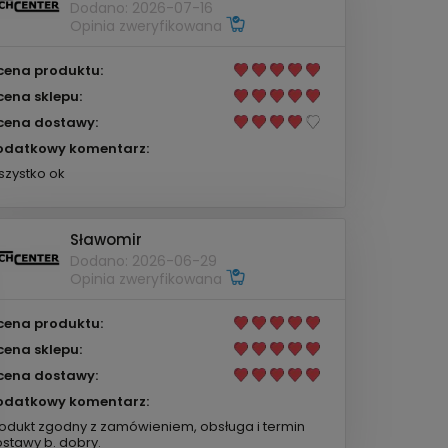
Dodano: 2026-07-16
Opinia zweryfikowana
cena produktu:
cena sklepu:
cena dostawy:
odatkowy komentarz:
zystko ok
Sławomir
Dodano: 2026-06-29
Opinia zweryfikowana
cena produktu:
cena sklepu:
cena dostawy:
odatkowy komentarz:
odukt zgodny z zamówieniem, obsługa i termin
stawy b. dobry.