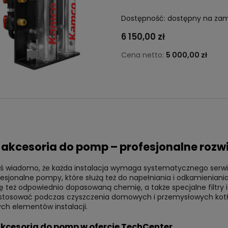
Dostępność:
dostępny na za
6 150,00 zł
Cena netto:
5 000,00 zł
y i akcesoria do pomp – profesjonalne ro
iś wiadomo, że każda instalacja wymaga systematycznego serwiso
esjonalne pompy, które służą też do napełniania i odkamieniania 
ię też odpowiednio dopasowaną chemię, a także specjalne filtry i 
 stosować podczas czyszczenia domowych i przemysłowych kotłó
ych elementów instalacji.
i akcesoria do pomp w ofercie TechCenter