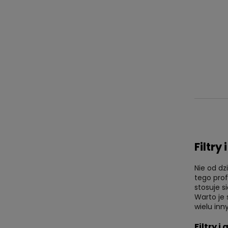
Filtr
Nie od dz
tego prof
stosuje s
Warto je
wielu inn
Filtry 