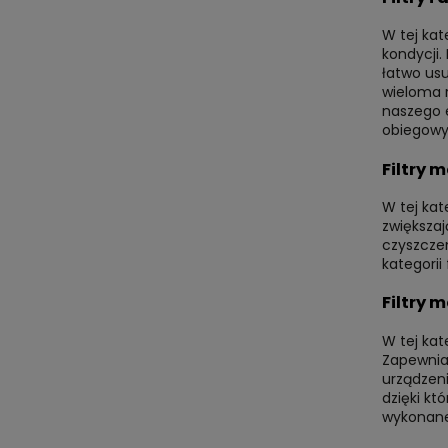
W tej kat
kondycji.
łatwo us
wieloma r
naszego e
obiegowy
Filtry 
W tej kat
zwiększaj
czyszczen
kategorii
Filtry 
W tej ka
Zapewniaj
urządzen
dzięki kt
wykonane 