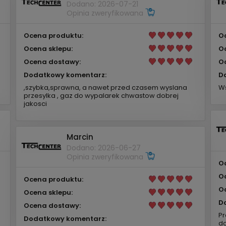
Dodano: 2026-07-21
Opinia zweryfikowana
Ocena produktu:
O
Ocena sklepu:
O
Ocena dostawy:
O
Dodatkowy komentarz:
D
,szybka,sprawna, a nawet przed czasem wyslana
Ws
przesylka , gaz do wypalarek chwastow dobrej
jakosci
Marcin
Dodano: 2026-06-27
Opinia zweryfikowana
O
O
Ocena produktu:
O
Ocena sklepu:
D
Ocena dostawy:
Pr
Dodatkowy komentarz:
do