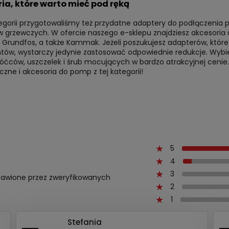
ia, które warto mieć pod ręką
egorii przygotowaliśmy też przydatne adaptery do podłączenia po
 grzewczych. W ofercie naszego e-sklepu znajdziesz akcesoria 
, Grundfos, a także Kammak. Jeżeli poszukujesz adapterów, któ
tów, wystarczy jedynie zastosować odpowiednie redukcje. Wybie
óćców, uszczelek i śrub mocujących w bardzo atrakcyjnej cenie.
ne i akcesoria do pomp z tej kategorii!
5
4
3
ystawione przez zweryfikowanych
2
1
Stefania