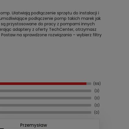
mp. Ułatwiają podłączenie sprzętu do instalacji i
umożliwiające podłączenie pomp takich marek jak
re są przystosowane do pracy z pompami innych
rając adaptery z oferty TechCenter, otrzymasz
 Postaw na sprawdzone rozwiązania – wybierz filtry
(69)
(3)
(0)
(0)
(0)
Przemysław