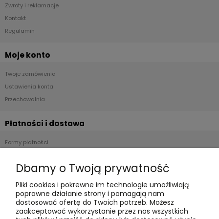
Zwroty i reklamacje
Kontakt
Regulamin
Moje konto
Twoje zamówienia
Ustawienia konta
Przechowalnia
Płatności i dostawa
Formy płatności
Czas realizacji i koszty dostawy
Dbamy o Twoją prywatność
Informacje
Pliki cookies i pokrewne im technologie umożliwiają
poprawne działanie strony i pomagają nam
Polityka cookies
dostosować ofertę do Twoich potrzeb. Możesz
zaakceptować wykorzystanie przez nas wszystkich
Polityka prywatności