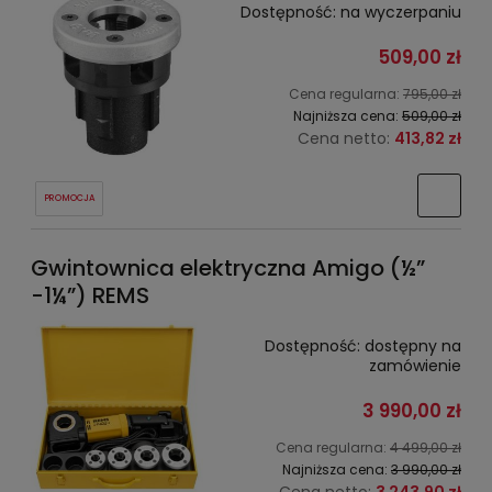
Dostępność:
na wyczerpaniu
509,00 zł
Cena regularna:
795,00 zł
Najniższa cena:
509,00 zł
Cena netto:
413,82 zł
PROMOCJA
Gwintownica elektryczna Amigo (½”
-1¼”) REMS
Dostępność:
dostępny na
zamówienie
3 990,00 zł
Cena regularna:
4 499,00 zł
Najniższa cena:
3 990,00 zł