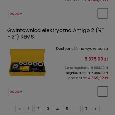
Cena netto:
3 243,90 zł
PROMOCJA
Gwintownica elektryczna Amigo 2 (½”
- 2”) REMS
Dostępność:
na wyczerpaniu
5 375,00 zł
Cena regularna:
6 888,00 zł
Najniższa cena:
5 390,00 zł
Cena netto:
4 369,92 zł
PROMOCJA
«
1
2
3
4
5
...
7
»