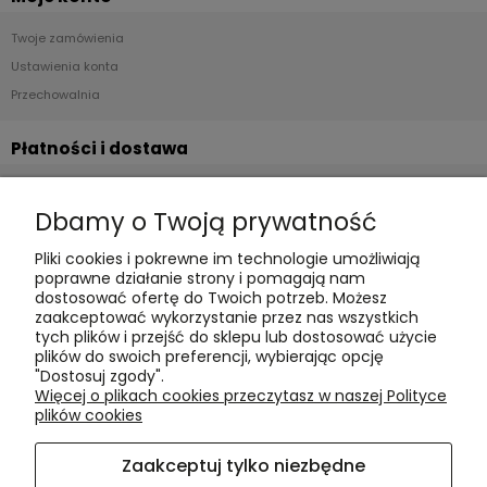
Twoje zamówienia
Ustawienia konta
Przechowalnia
Płatności i dostawa
Formy płatności
Dbamy o Twoją prywatność
Czas realizacji i koszty dostawy
Pliki cookies i pokrewne im technologie umożliwiają
Informacje
poprawne działanie strony i pomagają nam
dostosować ofertę do Twoich potrzeb. Możesz
Polityka cookies
zaakceptować wykorzystanie przez nas wszystkich
tych plików i przejść do sklepu lub dostosować użycie
Polityka prywatności
plików do swoich preferencji, wybierając opcję
Blog
"Dostosuj zgody".
Więcej o plikach cookies przeczytasz w naszej Polityce
plików cookies
O nas
Zaakceptuj tylko niezbędne
Kontakt i dane firmy