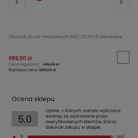
Obcinak do rur miedzianych M12 C12 PC-0 Milwaukee
Z
689,00 zł
3
Cena regularna:
725,00 zł
C
Najniższa cena:
689,00 zł
N
Ocena sklepu
Opinie, z których została wyliczona
5.0
średnia, są wystawione przez
zweryfikowanych klientów, którzy
dokonali zakupu w sklepie.
5
(69)