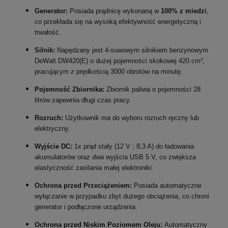
Generator:
Posiada prądnicę wykonaną w
100% z miedzi
,
co przekłada się na wysoką efektywność energetyczną i
trwałość.
Silnik:
Napędzany jest 4-suwowym silnikiem benzynowym
DeWalt DW420(E) o dużej pojemności skokowej 420 cm³,
pracującym z prędkością 3000 obrotów na minutę.
Pojemność Zbiornika:
Zbiornik paliwa o pojemności 28
litrów zapewnia długi czas pracy.
Rozruch:
Użytkownik ma do wyboru rozruch ręczny lub
elektryczny.
Wyjście DC:
1x prąd stały (12 V ; 8,3 A) do ładowania
akumulatorów oraz dwa wyjścia USB 5 V, co zwiększa
elastyczność zasilania małej elektroniki.
Ochrona przed Przeciążeniem:
Posiada automatyczne
wyłączanie w przypadku zbyt dużego obciążenia, co chroni
generator i podłączone urządzenia.
Ochrona przed Niskim Poziomem Oleju:
Automatyczny