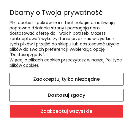
Formy płatności
Dbamy o Twoją prywatność
Czas realizacji i koszty dostawy
Pliki cookies i pokrewne im technologie umożliwiają
Informacje
poprawne działanie strony i pomagają nam
dostosować ofertę do Twoich potrzeb. Możesz
Polityka cookies
zaakceptować wykorzystanie przez nas wszystkich
tych plików i przejść do sklepu lub dostosować użycie
Polityka prywatności
plików do swoich preferencji, wybierając opcję
Blog
"Dostosuj zgody".
Więcej o plikach cookies przeczytasz w naszej Polityce
plików cookies
O nas
Zaakceptuj tylko niezbędne
Kontakt i dane firmy
O firmie
Dostosuj zgody
Zaakceptuj wszystkie
Sklep internetowy Shoper.pl