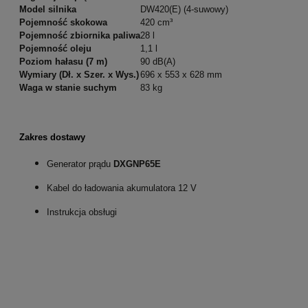
Model silnika
DW420(E) (4-suwowy)
Pojemność skokowa
420 cm³
Pojemność zbiornika paliwa
28 l
Pojemność oleju
1,1 l
Poziom hałasu (7 m)
90 dB(A)
Wymiary (Dł. x Szer. x Wys.)
696 x 553 x 628 mm
Waga w stanie suchym
83 kg
Zakres dostawy
Generator prądu
DXGNP65E
Kabel do ładowania akumulatora 12 V
Instrukcja obsługi