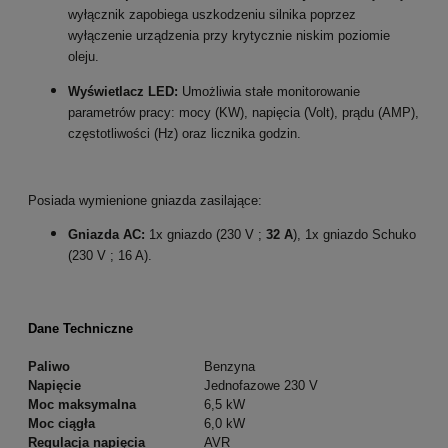
wyłącznik zapobiega uszkodzeniu silnika poprzez
wyłączenie urządzenia przy krytycznie niskim poziomie
oleju.
Wyświetlacz LED:
Umożliwia stałe monitorowanie
parametrów pracy: mocy (KW), napięcia (Volt), prądu (AMP),
częstotliwości (Hz) oraz licznika godzin.
Posiada wymienione gniazda zasilające:
Gniazda AC:
1x gniazdo (230 V ;
32 A
), 1x gniazdo Schuko
(230 V ; 16 A).
Dane Techniczne
Paliwo
Benzyna
Napięcie
Jednofazowe 230 V
Moc maksymalna
6,5 kW
Moc ciągła
6,0 kW
Regulacja napięcia
AVR