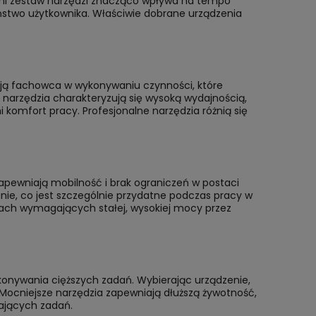
edni zestaw narzędzi znacząco wpływa na tempo
ństwo użytkownika. Właściwie dobrane urządzenia
erają fachowca w wykonywaniu czynności, które
e narzędzia charakteryzują się wysoką wydajnością,
omfort pracy. Profesjonalne narzędzia różnią się
lmat®
Miernik cęgowy TESTO 770-2 -
Wiertnic
amperomierz cęgowy
apewniają mobilność i brak ograniczeń w postaci
939,00 zł
4 690,0
anie, co jest szczególnie przydatne podczas pracy w
Cena regularna:
952,00 zł
Cena reg
niach wymagających stałej, wysokiej mocy przez
Najniższa cena:
939,00 zł
Najniższa
konywania cięższych zadań. Wybierając urządzenie,
Mocniejsze narzędzia zapewniają dłuższą żywotność,
ających zadań.