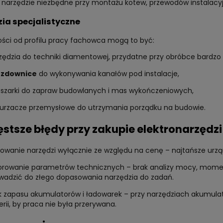
o narzędzie niezbędne przy montażu kotew, przewodów instalac
ia specjalistyczne
ości od profilu pracy fachowca mogą to być:
zędzia do techniki diamentowej, przydatne przy obróbce bardzo
uzdownice
do wykonywania kanałów pod instalacje,
szarki do zapraw budowlanych i mas wykończeniowych,
urzacze przemysłowe do utrzymania porządku na budowie.
ęstsze błędy przy zakupie elektronarzędzi
owanie narzędzi wyłącznie ze względu na cenę – najtańsze urz
orowanie parametrów technicznych – brak analizy mocy, momen
wadzić do złego dopasowania narzędzia do zadań.
k zapasu akumulatorów i ładowarek – przy narzędziach akumul
erii, by praca nie była przerywana.