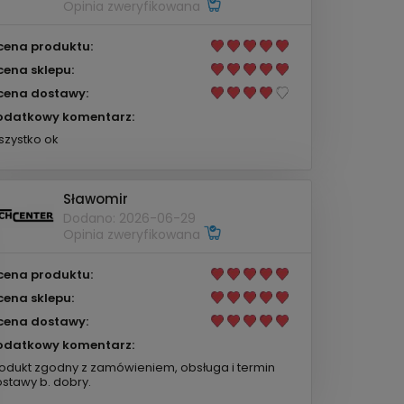
Opinia zweryfikowana
cena produktu:
cena sklepu:
cena dostawy:
odatkowy komentarz:
zystko ok
Sławomir
Dodano: 2026-06-29
Opinia zweryfikowana
cena produktu:
cena sklepu:
cena dostawy:
odatkowy komentarz:
odukt zgodny z zamówieniem, obsługa i termin
stawy b. dobry.