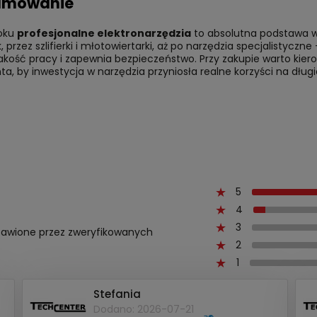
umowanie
oku
profesjonalne elektronarzędzia
to absolutna podstawa w
, przez szlifierki i młotowiertarki, aż po narzędzia specjalistycz
akość pracy i zapewnia bezpieczeństwo. Przy zakupie warto kie
a, by inwestycja w narzędzia przyniosła realne korzyści na długie
5
4
3
ystawione przez zweryfikowanych
2
1
Stefania
Dodano: 2026-07-21