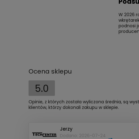
Pods
W 2026 r
wkrętarek
podnosi j
producent
Ocena sklepu
5.0
Opinie, z których została wyliczona średnia, są w
klientów, którzy dokonali zakupu w sklepie.
Jerzy
Dodano: 2026-07-24