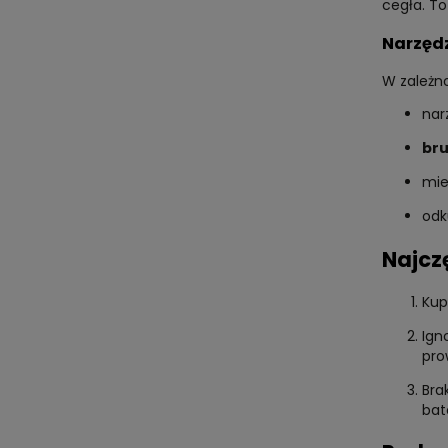
cegła. T
Narzędz
W zależn
nar
br
mie
odk
Najcz
Kup
Ign
pro
Bra
bat