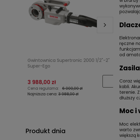
w branży
wykonywa
pozwalają
Dlacz
Elektrona
ręczne na
funkcjami
od amato
watech
Gwintownica Supertronic 2000 1/2"-2"
Gwintown
Super-Ego
-1¼”) REM
Zasil
Coraz wię
3 988,00 zł
3 990,00
kabli. Ak
Cena regularna:
6 000,00 zł
Cena regu
terenie. 
Najniższa cena:
3 988,00 zł
Najniższa 
dłuższy c
Moc i
Moc elekt
Produkt dnia
warto zw
większą 