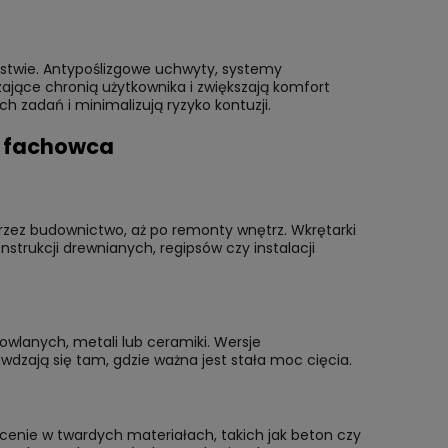
stwie. Antypoślizgowe uchwyty, systemy
jące chronią użytkownika i zwiększają komfort
 zadań i minimalizują ryzyko kontuzji.
u fachowca
przez budownictwo, aż po remonty wnętrz. Wkrętarki
trukcji drewnianych, regipsów czy instalacji
CK
Głowica szybkowymienna 1/2" BSPT
Gwintown
Prawy REMS
2”) REMS
dowlanych, metali lub ceramiki. Wersje
zają się tam, gdzie ważna jest stała moc cięcia.
766,00 zł
5 375,0
Cena reg
Najniższa
ercenie w twardych materiałach, takich jak beton czy