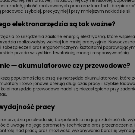
 budowlanej, remontowej, instalacyjnej czy serwisowej, odpowi
nia zadań, jakość realizowanych prac oraz komfort i bezpiecze
 pracować szybciej, precyzyjniej i przy mniejszym nakładzie sił.
ego elektronarzędzia są tak ważne?
rzędzia to urządzenia zasilane energią elektryczną, które wspi
rzędzia realizowałyby wolniej lub mniej precyzyjnie. Nowoczesn
 zabezpieczeń oraz ergonomicznymi kształtami poprawiającymi k
rskich przede wszystkim trwałością, mocą i responsywnością.
ica elektryczna Amigo (½”
Fizyczny uzdatniacz wody Ca
S
anie — akumulatorowe czy przewodowe?
kszą popularnością cieszą się narzędzia akumulatorowe, które z
 zł
1 450,00 zł
umulatory litowo‑jonowe oferują długi czas pracy i szybkie ładow
larna:
4 499,00 zł
Cena regularna:
1 499,00 zł
Z kolei narzędzia przewodowe nadal są niezastąpione przy zada
cena:
3 990,00 zł
Najniższa cena:
1 450,00 zł
zas.
 wydajność pracy
ronarzędzia przekłada się bezpośrednio na jego zdolność do wy
rócić uwagę na jego parametry techniczne oraz przeznaczenie. 
kontrolę nad pracą oraz możliwość wykonywania bardziej wymag