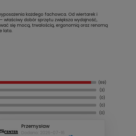
yposażenia każdego fachowca. Od wiertarek i
ne — właściwy dobór sprzętu zwiększa wydajność,
rować się mocą, trwałością, ergonomią oraz renomą
 lata.
(69)
(3)
(0)
(0)
(0)
Przemysław
Dodano: 2026-07-16