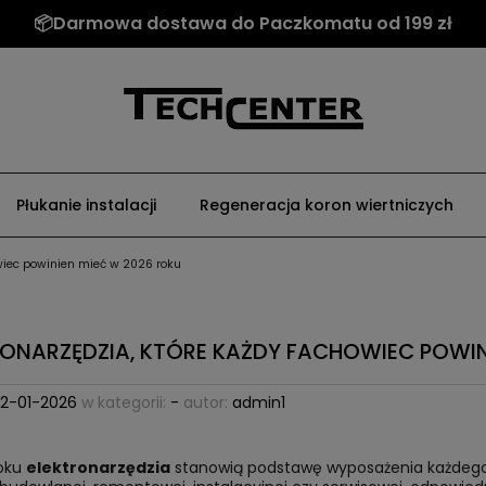
📦Darmowa dostawa do Paczkomatu od 199 zł
Płukanie instalacji
Regeneracja koron wiertniczych
owiec powinien mieć w 2026 roku
RONARZĘDZIA, KTÓRE KAŻDY FACHOWIEC POWIN
12-01-2026
w kategorii:
-
autor:
admin1
oku
elektronarzędzia
stanowią podstawę wyposażenia każdego pr