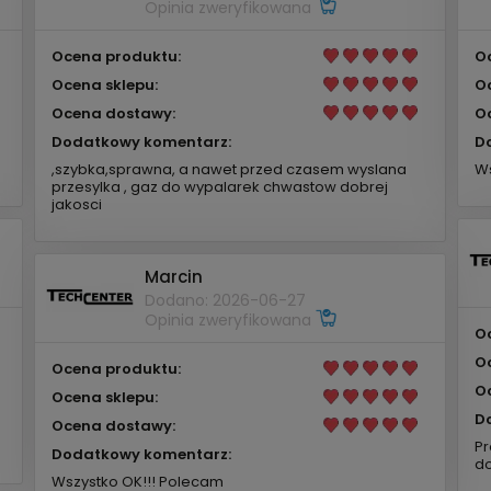
Opinia zweryfikowana
Ocena produktu:
O
Ocena sklepu:
O
Ocena dostawy:
O
Dodatkowy komentarz:
D
,szybka,sprawna, a nawet przed czasem wyslana
Ws
przesylka , gaz do wypalarek chwastow dobrej
jakosci
Marcin
Dodano: 2026-06-27
Opinia zweryfikowana
O
O
Ocena produktu:
O
Ocena sklepu:
D
Ocena dostawy:
Pr
Dodatkowy komentarz:
do
Wszystko OK!!! Polecam