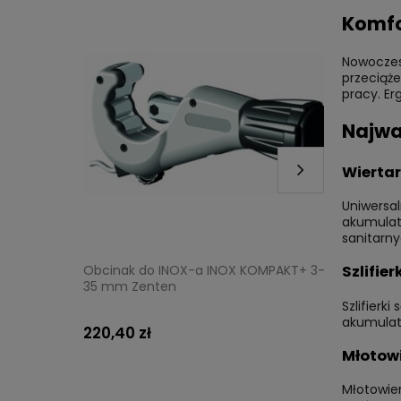
Komfo
Nowoczes
przeciąż
pracy. Er
Najwa
Wiertar
Uniwersal
akumulato
sanitarny
Szlifie
TOCK
Obcinak do INOX-a INOX KOMPAKT+ 3-
Zestaw za
35 mm Zenten
szczęki V
Szlifierk
akumulat
220,40 zł
6 299,00
Młotow
Młotowier