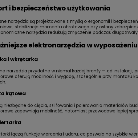
rt i bezpieczeństwo użytkowania
ne narzędzia są projektowane z myślą o ergonomii i bezpieczeń
eniowe, stabilizacja momentu obrotowego czy osłony zabezpiecza
gonomiczne narzędzia redukują zmęczenie podczas długotrwałych
żniejsze elektronarzędzia w wyposażeni
ka i wkrętarka
ne narzędzia przydatne w niemal każdej branży — od instalacji, 
rowe oferują mobilność i wygodę, szczególnie przy montażu kons
ch.
rka kątowa
ciskarka RIDGID RP 219 +
Wiertnica ETN 162/3 EIBENSTO
 15-22-28
i są niezbędne do cięcia, szlifowania i polerowania materiałów bu
orowe zapewniają mobilność, natomiast przewodowe lepiej sprawd
 zł
4 065,00 zł
iertarka
tarki łączą funkcje wiercenia i udaru, co pozwala na szybkie wi