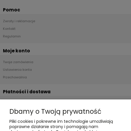
Pomoc
Zwroty i reklamacje
Kontakt
Regulamin
Moje konto
Twoje zamówienia
Ustawienia konta
Przechowalnia
Płatności i dostawa
Formy płatności
Dbamy o Twoją prywatność
Czas realizacji i koszty dostawy
Pliki cookies i pokrewne im technologie umożliwiają
Informacje
poprawne działanie strony i pomagają nam