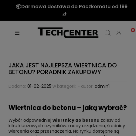
📦Darmowa dostawa do Paczkomatu od 199
zł
JAKA JEST NAJLEPSZA WIERTNICA DO
BETONU? PORADNIK ZAKUPOWY
Dodano:
01-02-2025
w kategorii:
-
autor:
admin1
Wiertnica do betonu – jaką wybrać?
Wybór odpowiedniej
wiertnicy do betonu
zależy od
kilku kluczowych czynników: mocy urządzenia, średnicy
wiercenia oraz przeznaczenia. Na rynku dostępne są