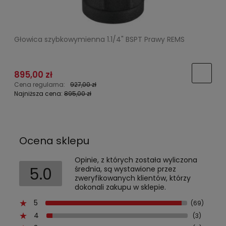
Głowica szybkowymienna 1.1/4" BSPT Prawy REMS
P
895,00 zł
Cena regularna:
927,00 zł
C
Najniższa cena:
895,00 zł
N
Ocena sklepu
Opinie, z których została wyliczona
5.0
średnia, są wystawione przez
zweryfikowanych klientów, którzy
dokonali zakupu w sklepie.
5
(69)
4
(3)