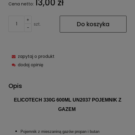
13,00 zł
Cena netto:
+
Do koszyka
szt.
-
zapytaj o produkt
dodaj opinię
Opis
ELICOTECH 330G 600ML UN2037 POJEMNIK Z
GAZEM
Pojemnik z mieszaniną gazów propan i butan