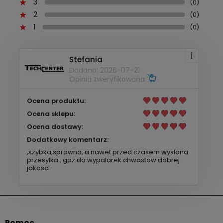
3
(0)
2
(0)
1
(0)
Stefania
Dodano: 2026-07-21
Opinia zweryfikowana
Ocena produktu:
Ocena sklepu:
Ocena dostawy:
Dodatkowy komentarz:
,szybka,sprawna, a nawet przed czasem wyslana
przesylka , gaz do wypalarek chwastow dobrej
jakosci
Pomoc