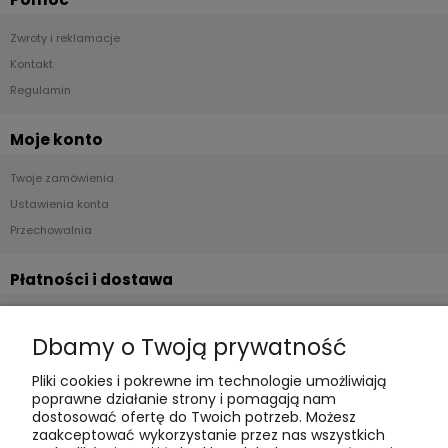
Zwroty i reklamacje
Kontakt
Regulamin
Moje konto
Twoje zamówienia
Ustawienia konta
Przechowalnia
Płatności i dostawa
Formy płatności
Dbamy o Twoją prywatność
Czas realizacji i koszty dostawy
Pliki cookies i pokrewne im technologie umożliwiają
Informacje
poprawne działanie strony i pomagają nam
dostosować ofertę do Twoich potrzeb. Możesz
Polityka cookies
zaakceptować wykorzystanie przez nas wszystkich