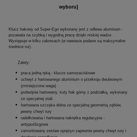
wyboru]
Klucz hakowy od Super-Ego wykonany jest z odlewu aluminum -
pozawala na szybką i wygodną pracę dzięki niskiej wadze. .
Występuje w kilku z
akresach
(w nawiasie podane są maksymalne
średnice rur)
.
Zalety:
praca jedną ręką - klucze samozaciskowe
uchwyt z hartowanego aluminium o przekroju dwuteowym
(zmniejszona waga)
podwójnie hartowany, kuty hak górny z podziałką, wykonany
ze specjalnej stali
hartowana szczęka dolna ze specjalną geometrią zębów,
pewny chwyt rury
radełkowana i hartowana nakrętka regulacyjna -
antypoślizgowa
zamontowany zestaw sprężyn zapewnia pewny chwyt rury i