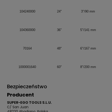
104240000
24"
3"/90 mm
104360000
36"
5"/141 mm
70164
48"
6"/167 mm
1000001640
60"
8"/200 mm
Bezpieczeństwo
Producent
SUPER-EGO TOOLS S.L.U.
C/ San Juan
48220 Abadiano, Polska