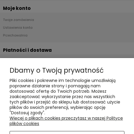
Moje konto
Twoje zamówienia
Ustawienia konta
Przechowalnia
Płatności i dostawa
Formy płatności
Dbamy o Twoją prywatność
Czas realizacji i koszty dostawy
Pliki cookies i pokrewne im technologie umożliwiają
Informacje
poprawne działanie strony i pomagają nam
dostosować ofertę do Twoich potrzeb. Możesz
Polityka cookies
zaakceptować wykorzystanie przez nas wszystkich
tych plików i przejść do sklepu lub dostosować użycie
Polityka prywatności
plików do swoich preferencji, wybierając opcję
Blog
"Dostosuj zgody".
Więcej o plikach cookies przeczytasz w naszej Polityce
plików cookies
O nas