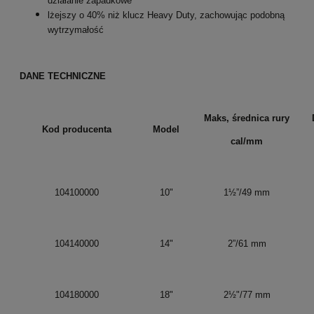
działanie zapadkowe
lżejszy o 40% niż klucz Heavy Duty, zachowując podobną
wytrzymałość
DANE TECHNICZNE
Maks, średnica rury
Kod producenta
Model
cal/mm
104100000
10"
1½”/49 mm
104140000
14"
2”/61 mm
104180000
18"
2½"/77 mm