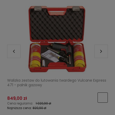
Walizka zestaw do lutowania twardego Vulcane Express
471 - palnik gazowy
849,00 zł
2
Cena regularna:
1 020,90 zł
C
Najniższa cena:
820,90 zł
N