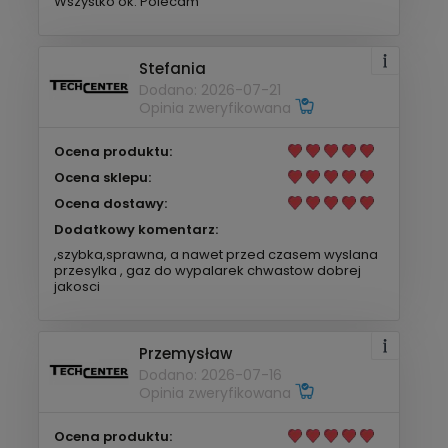
Wszystko ok. Polecam
Stefania
Dodano: 2026-07-21
Opinia zweryfikowana
Ocena produktu:
Ocena sklepu:
Ocena dostawy:
Dodatkowy komentarz:
,szybka,sprawna, a nawet przed czasem wyslana
przesylka , gaz do wypalarek chwastow dobrej
jakosci
Przemysław
Dodano: 2026-07-16
Opinia zweryfikowana
Ocena produktu: