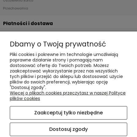
Ustawienia konta
Przechowalnia
Płatności i dostawa
Formy płatności
Dbamy o Twoją prywatność
Czas realizacji i koszty dostawy
Pliki cookies i pokrewne im technologie umożliwiają
Informacje
poprawne działanie strony i pomagają nam
dostosować ofertę do Twoich potrzeb. Możesz
Polityka cookies
zaakceptować wykorzystanie przez nas wszystkich
tych plików i przejść do sklepu lub dostosować użycie
Polityka prywatności
plików do swoich preferencji, wybierając opcję
Blog
"Dostosuj zgody".
Więcej o plikach cookies przeczytasz w naszej Polityce
plików cookies
O nas
Zaakceptuj tylko niezbędne
Kontakt i dane firmy
O firmie
Dostosuj zgody