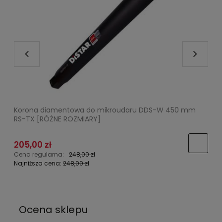
Korona diamentowa do mikroudaru DDS-W 450 mm
G
RS-TX [RÓŻNE ROZMIARY]
205,00 zł
5
Cena regularna:
248,00 zł
C
Najniższa cena:
248,00 zł
N
Ocena sklepu