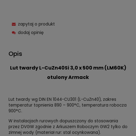
zapytaj o produkt
dodaj opinię
Opis
Lut twardy L-CuZn40Si 3,0 x 500 mm (LM60K)
otulony Armack
Lut twardy wg DIN EN 1044-CU301 (L-CuZn40), zakres
temperatur topnienia 890 – 900°C, temperatura robocza
900°C.
W instalacjach rurowych dopuszczony do stosowania
przez DVGW zgodnie z Arkuszem Roboczym GW2 tylko do
zimnej wody (materiał rur: stal ocynkowana).