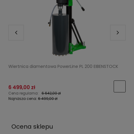
Wiertnica diamentowa PowerLine PL 200 EIBENSTOCK
O
6 499,00 zł
Cena regularna:
6 642,00 zł
C
Najniższa cena:
6 499,00 zł
N
Ocena sklepu