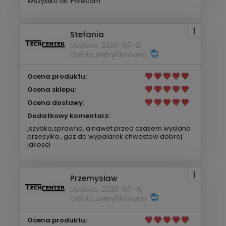
Wszystko ok. Polecam
Stefania
Dodano: 2026-07-21
Opinia zweryfikowana
Ocena produktu:
Ocena sklepu:
Ocena dostawy:
Dodatkowy komentarz:
,szybka,sprawna, a nawet przed czasem wyslana
przesylka , gaz do wypalarek chwastow dobrej
jakosci
Przemysław
Dodano: 2026-07-16
Opinia zweryfikowana
Ocena produktu: