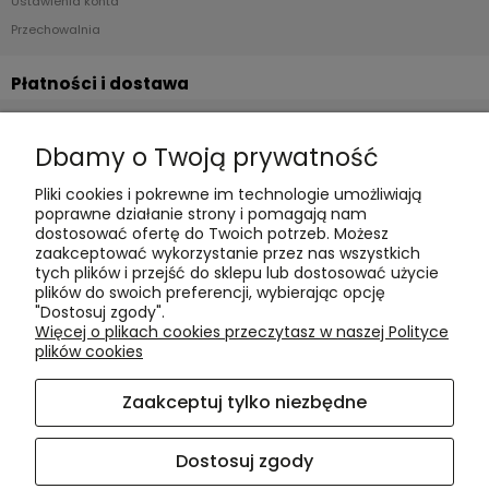
Ustawienia konta
Przechowalnia
Płatności i dostawa
Formy płatności
Dbamy o Twoją prywatność
Czas realizacji i koszty dostawy
Pliki cookies i pokrewne im technologie umożliwiają
Informacje
poprawne działanie strony i pomagają nam
dostosować ofertę do Twoich potrzeb. Możesz
Polityka cookies
zaakceptować wykorzystanie przez nas wszystkich
tych plików i przejść do sklepu lub dostosować użycie
Polityka prywatności
plików do swoich preferencji, wybierając opcję
Blog
"Dostosuj zgody".
Więcej o plikach cookies przeczytasz w naszej Polityce
plików cookies
O nas
Zaakceptuj tylko niezbędne
Kontakt i dane firmy
O firmie
Dostosuj zgody