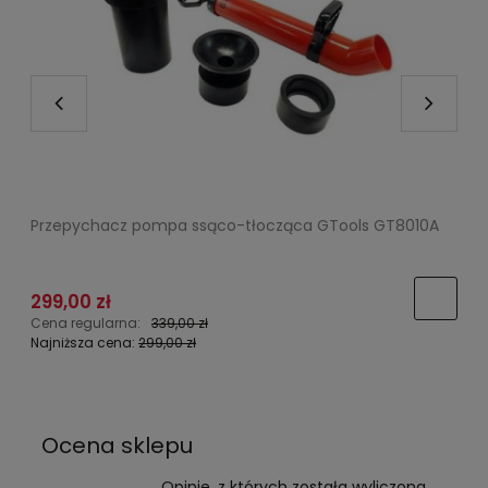
Przepychacz pompa ssąco-tłocząca GTools GT8010A
Z
P
299,00 zł
Cena regularna:
339,00 zł
C
Najniższa cena:
299,00 zł
N
Ocena sklepu
Opinie, z których została wyliczona