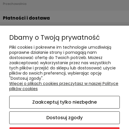
Przechowalnia
Płatności i dostawa
Formy płatności
Dbamy o Twoją prywatność
Czas realizacji i koszty dostawy
Pliki cookies i pokrewne im technologie umożliwiają
Informacje
poprawne działanie strony i pomagają nam
dostosować ofertę do Twoich potrzeb. Możesz
Polityka cookies
zaakceptować wykorzystanie przez nas wszystkich
tych plików i przejść do sklepu lub dostosować użycie
Polityka prywatności
plików do swoich preferencji, wybierając opcję
Blog
"Dostosuj zgody".
Więcej o plikach cookies przeczytasz w naszej Polityce
plików cookies
O nas
Zaakceptuj tylko niezbędne
Kontakt i dane firmy
O firmie
Dostosuj zgody