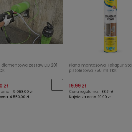
a diamentowa zestaw DB 201
Piana montażowa Tekapur St
CK
pistoletowa 750 ml TKK
0 zł
19,99 zł
larna:
5 058,00 zł
Cena regularna:
33,21 zł
cena:
4 550,00 zł
Najniższa cena:
19,99 zł