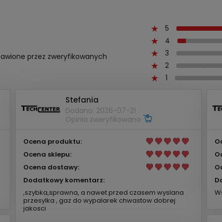
5
4
3
ystawione przez zweryfikowanych
2
1
Stefania
Dodano: 2026-07-21
Opinia zweryfikowana
Ocena produktu:
O
Ocena sklepu:
O
Ocena dostawy:
O
Dodatkowy komentarz:
D
,szybka,sprawna, a nawet przed czasem wyslana
Ws
przesylka , gaz do wypalarek chwastow dobrej
jakosci