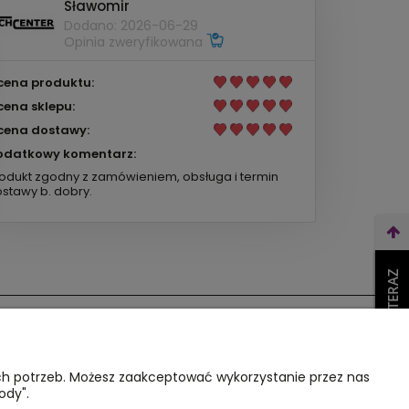
Sławomir
Dodano: 2026-06-29
Opinia zweryfikowana
cena produktu:
cena sklepu:
cena dostawy:
odatkowy komentarz:
odukt zgodny z zamówieniem, obsługa i termin
stawy b. dobry.
WEŹ LEASING TERAZ
O nas
ich potrzeb. Możesz zaakceptować wykorzystanie przez nas
es
Kontakt i dane firmy
ody".
atności
O firmie