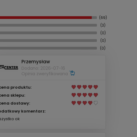
(69)
(3)
(0)
(0)
(0)
Przemysław
Dodano: 2026-07-16
Opinia zweryfikowana
cena produktu:
cena sklepu:
cena dostawy:
odatkowy komentarz:
zystko ok