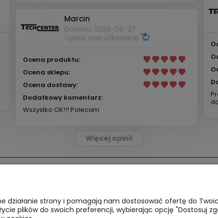
Marcin
Dodano: 2026-06-27
Opinia zweryfikowana
O
O
Ocena produktu:
O
Ocena sklepu:
D
Ocena dostawy:
Pr
Dodatkowy komentarz:
do
Wszystko OK!!! Polecam
Więcej opinii
Płatności i dostawa
Informacje
awne działanie strony i pomagają nam dostosować ofertę do Two
a
Formy płatności
Polityka cooki
życie plików do swoich preferencji, wybierając opcję "Dostosuj zg
Czas realizacji i koszty dostawy
Polityka pryw