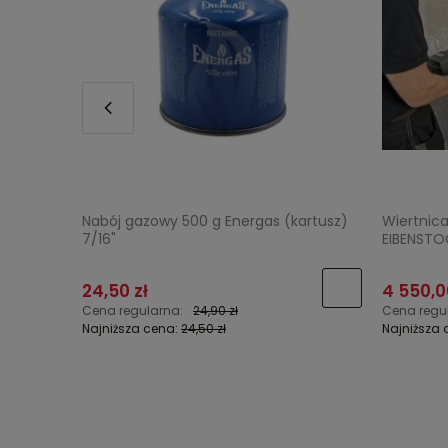
5/22 +
Nabój gazowy 500 g Energas (kartusz)
Wiertnic
7/16"
EIBENSTO
24,50 zł
4 550,0
Cena regularna:
24,90 zł
Cena regu
Najniższa cena:
24,50 zł
Najniższa 