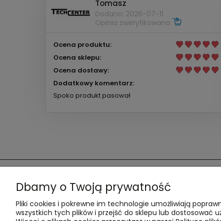
Tomasz
Dodano: 2026-07-11
Opinia zweryfikowana
Ocena produktu:
Ocena sklepu:
Ocena dostawy:
Dodatkowy komentarz:
Spoko produkt pasował
Dbamy o Twoją prywatność
Pomoc
Moje konto
Pliki cookies i pokrewne im technologie umożliwiają popr
Zwroty i reklamacje
Twoje zamówieni
wszystkich tych plików i przejść do sklepu lub dostosować u
Kontakt
Ustawienia konta