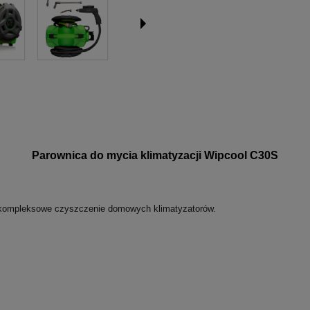
Parownica do mycia klimatyzacji Wipcool C30S
a kompleksowe czyszczenie domowych klimatyzatorów.