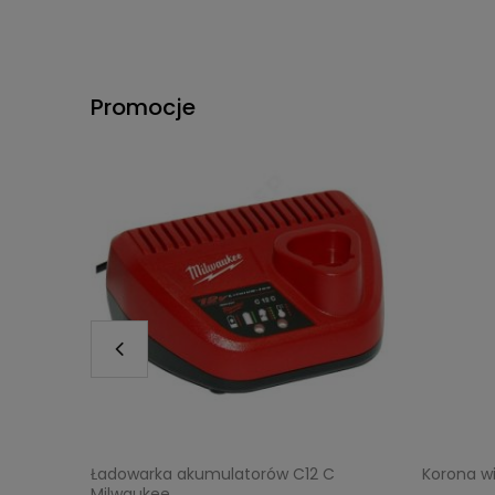
Promocje
a 1-12"
Ładowarka akumulatorów C12 C
Korona w
Milwaukee