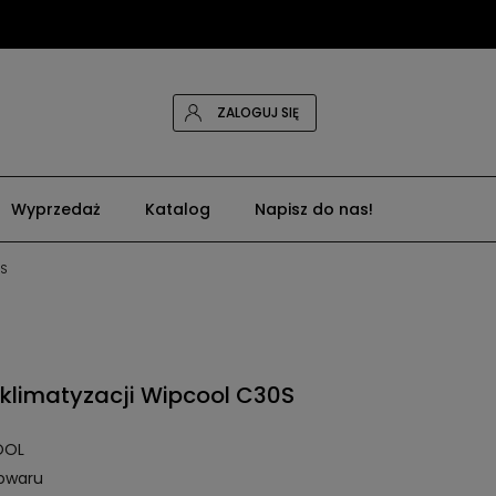
ZALOGUJ SIĘ
Wyprzedaż
Katalog
Napisz do nas!
0S
klimatyzacji Wipcool C30S
OOL
towaru