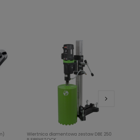
m)
Wiertnica diamentowa zestaw DBE 250
Walizka 
R EIBENSTOCK
Vulcane 