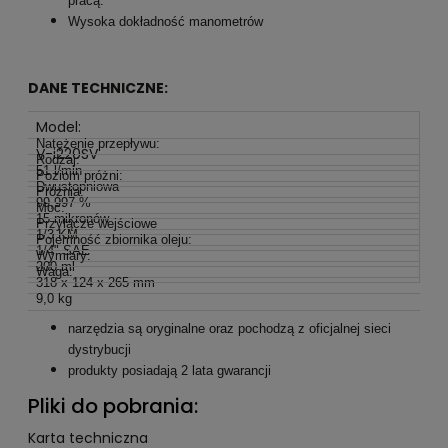
pracą.
Wysoka dokładność manometrów
DANE TECHNICZNE:
Model:
Natężenie przepływu:
V-i220SV
Rodzaj:
51 l/min
Poziom próżni:
Dwustopniowa
Próżnia:
99,997 %
Moc:
15 mikronów
Przyłącze wejściowe
1/3 KM
Pojemność zbiornika oleju:
1/4" SAE
Wymiary:
200 ml
Waga:
318 x 124 x 265 mm
9,0 kg
narzędzia są oryginalne oraz pochodzą z oficjalnej sieci
dystrybucji
produkty posiadają 2 lata gwarancji
Pliki do pobrania:
Karta techniczna