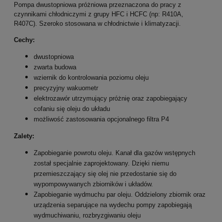
Pompa dwustopniowa próżniowa przeznaczona do pracy z
czynnikami chłodniczymi z grupy HFC i HCFC (np: R410A,
R407C). Szeroko stosowana w chłodnictwie i klimatyzacji.
Cechy:
dwustopniowa
zwarta budowa
wziernik do kontrolowania poziomu oleju
precyzyjny wakuometr
elektrozawór utrzymujący próżnię oraz zapobiegający
cofaniu się oleju do układu
możliwość zastosowania opcjonalnego filtra P4
Zalety:
Zapobieganie powrotu oleju. Kanał dla gazów wstępnych
został specjalnie zaprojektowany. Dzięki niemu
przemieszczający się olej nie przedostanie się do
wypompowywanych zbiorników i układów.
Zapobieganie wydmuchu par oleju. Oddzielony zbiornik oraz
urządzenia separujące na wydechu pompy zapobiegają
wydmuchiwaniu, rozbryzgiwaniu oleju