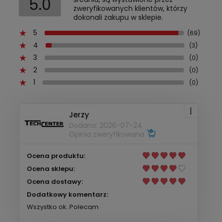
5.0
zweryfikowanych klientów, którzy
dokonali zakupu w sklepie.
5
(69)
4
(3)
3
(0)
2
(0)
1
(0)
Jerzy
Dodano: 2026-07-24
Opinia zweryfikowana
Ocena produktu:
Ocena sklepu:
Ocena dostawy:
Dodatkowy komentarz:
Wszystko ok. Polecam