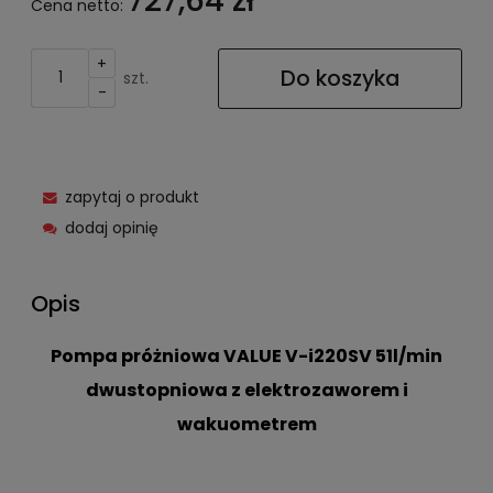
727,64 zł
Cena netto:
+
Do koszyka
szt.
-
zapytaj o produkt
dodaj opinię
Opis
Pompa próżniowa VALUE V-i220SV 51l/min
dwustopniowa z elektrozaworem i
wakuometrem