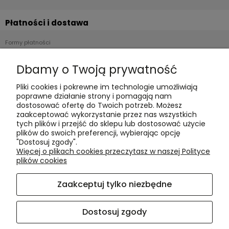
Płatności i dostawa
Formy płatności
Czas realizacji i koszty dostawy
Dbamy o Twoją prywatność
Informacje
Pliki cookies i pokrewne im technologie umożliwiają
poprawne działanie strony i pomagają nam
Polityka cookies
dostosować ofertę do Twoich potrzeb. Możesz
zaakceptować wykorzystanie przez nas wszystkich
Polityka prywatności
tych plików i przejść do sklepu lub dostosować użycie
Blog
plików do swoich preferencji, wybierając opcję
"Dostosuj zgody".
Więcej o plikach cookies przeczytasz w naszej Polityce
O nas
plików cookies
Kontakt i dane firmy
Zaakceptuj tylko niezbędne
O firmie
Dostosuj zgody