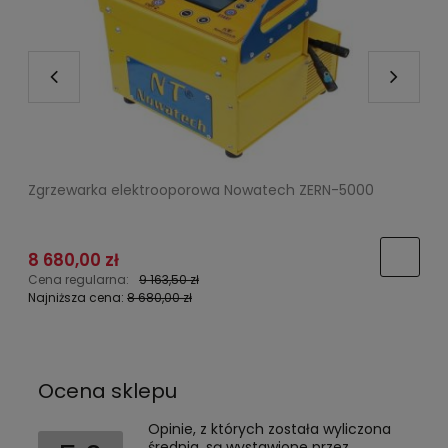
Zgrzewarka elektrooporowa Nowatech ZERN-5000
8 680,00 zł
Cena regularna:
9 163,50 zł
C
Najniższa cena:
8 680,00 zł
N
Ocena sklepu
Opinie, z których została wyliczona
średnia, są wystawione przez