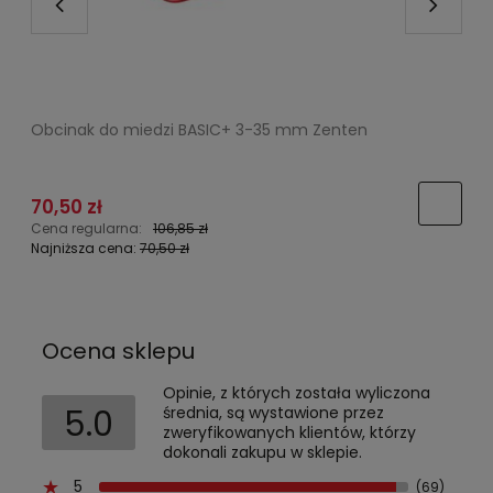
Obcinak do miedzi BASIC+ 3-35 mm Zenten
Z
P
70,50 zł
Cena regularna:
106,85 zł
C
Najniższa cena:
70,50 zł
N
Ocena sklepu
Opinie, z których została wyliczona
5.0
średnia, są wystawione przez
zweryfikowanych klientów, którzy
dokonali zakupu w sklepie.
5
(69)