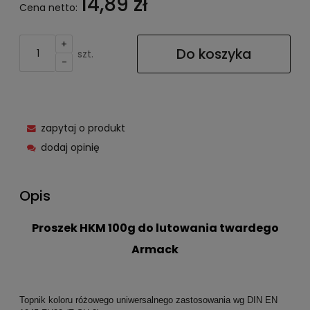
14,89 zł
Cena netto:
+
Do koszyka
szt.
-
zapytaj o produkt
dodaj opinię
Opis
Proszek HKM 100g do lutowania twardego
Armack
Topnik koloru różowego uniwersalnego zastosowania wg DIN EN