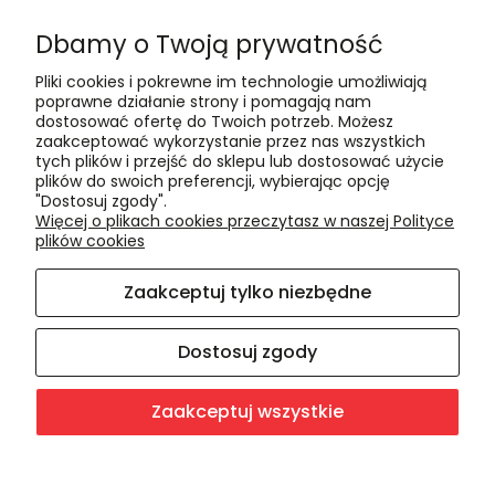
Formy płatności
Dbamy o Twoją prywatność
Czas realizacji i koszty dostawy
Pliki cookies i pokrewne im technologie umożliwiają
Informacje
poprawne działanie strony i pomagają nam
dostosować ofertę do Twoich potrzeb. Możesz
Polityka cookies
zaakceptować wykorzystanie przez nas wszystkich
tych plików i przejść do sklepu lub dostosować użycie
Polityka prywatności
plików do swoich preferencji, wybierając opcję
Blog
"Dostosuj zgody".
Więcej o plikach cookies przeczytasz w naszej Polityce
plików cookies
O nas
Zaakceptuj tylko niezbędne
Kontakt i dane firmy
O firmie
Dostosuj zgody
Zaakceptuj wszystkie
Sklep internetowy Shoper.pl