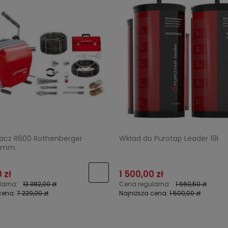
acz R600 Rothenberger
Wkład do Purotap Leader 19l
2mm
 zł
1 500,00 zł
larna:
13 382,00 zł
Cena regularna:
1 660,50 zł
cena:
7 229,00 zł
Najniższa cena:
1 500,00 zł