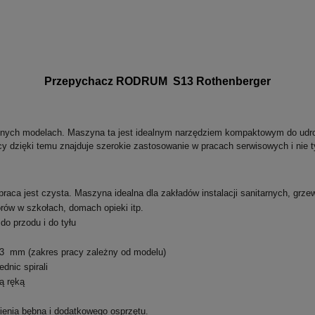
Przepychacz RODRUM S13 Rothenberger
ych modelach. Maszyna ta jest idealnym narzędziem kompaktowym do udrożn
y dzięki temu znajduje szerokie zastosowanie w pracach serwisowych i nie t
raca jest czysta. Maszyna idealna dla zakładów instalacji sanitarnych, grze
atorów w szkołach, domach opieki itp.
o przodu i do tyłu
13 mm (zakres pracy zależny od modelu)
dnic spirali
ną ręką
enia bębna i dodatkowego osprzętu.