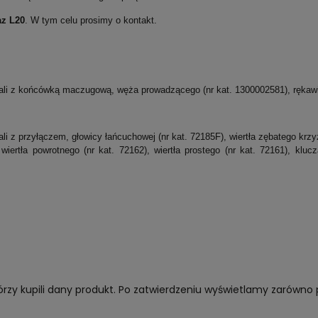
z L20
. W tym celu prosimy o kontakt.
ali z końcówką maczugową, węża prowadzącego (nr kat. 1300002581), rękawi
i z przyłączem, głowicy łańcuchowej (nr kat. 72185F), wiertła zębatego krzyż
wiertła powrotnego (nr kat. 72162), wiertła prostego (nr kat. 72161), klu
órzy kupili dany produkt. Po zatwierdzeniu wyświetlamy zarówno 