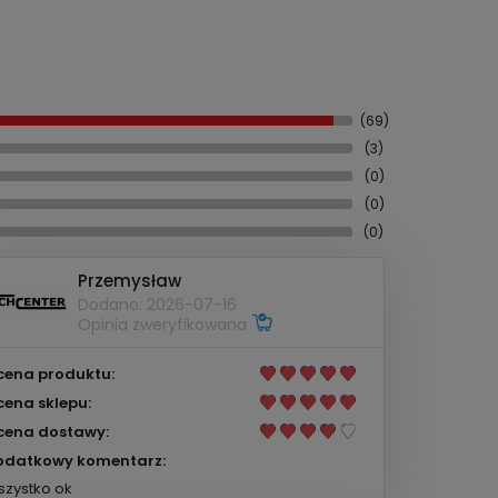
(69)
(3)
(0)
(0)
(0)
Przemysław
Dodano: 2026-07-16
Opinia zweryfikowana
cena produktu:
cena sklepu:
cena dostawy:
odatkowy komentarz:
zystko ok