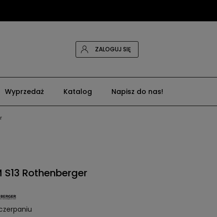
ZALOGUJ SIĘ
Wyprzedaż
Katalog
Napisz do nas!
r
 S13 Rothenberger
czerpaniu