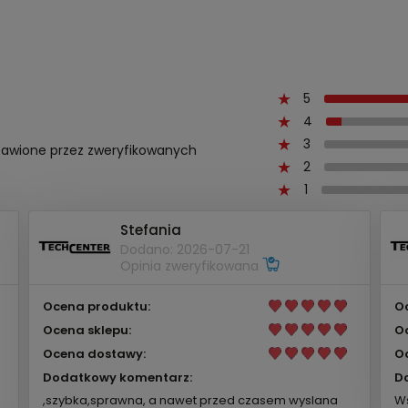
5
4
3
ystawione przez zweryfikowanych
2
1
Stefania
Dodano: 2026-07-21
Opinia zweryfikowana
Ocena produktu:
O
Ocena sklepu:
O
Ocena dostawy:
O
Dodatkowy komentarz:
D
,szybka,sprawna, a nawet przed czasem wyslana
Ws