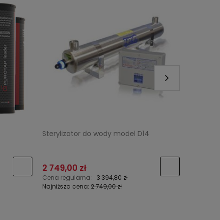
Sterylizator do wody model D14
Agregat
DXGNP6
2 749,00 zł
4 200,0
Cena regularna:
3 394,80 zł
Cena reg
Najniższa cena:
2 749,00 zł
Najniższa