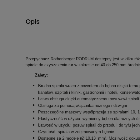
Opis
Przepychacz Rothenberger RODRUM dostępny jest w kilku różn
spirale do czyszczenia rur w zakresie od 40 do 250 mm średnic
Zalety:
Brudna spirala wraca z powrotem do bębna dzięki temu p
kanałów, szpitali i klinik, gastronomii i hoteli, konserw
Łatwa obsługa dzięki automatycznemu posuwowi spirali d
Obsługa za pomocą włącznika nożnego i dźwigni
Poszczególne maszyny współpracują ze spiralami 10, 
Elastyczność w użyciu: wymienny bęben dla różnych śre
Łatwość w użyciu: posuw spirali do przodu i do tyłu jed
Czystość: spirala w zdejmowanym bębnie
Dostępne są 2 modele (Ø 10,13 mm). Możliwość dokupi