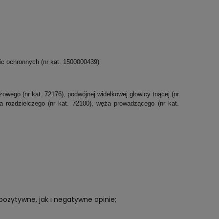
c ochronnych (nr kat. 1500000439)
owego (nr kat. 72176), podwójnej widełkowej głowicy tnącej (nr
cza rozdzielczego (nr kat. 72100), węża prowadzącego (nr kat.
pozytywne, jak i negatywne opinie;