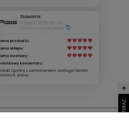
Sławomir
Dodano: 2026-06-29
Opinia zweryfikowana
cena produktu:
cena sklepu:
cena dostawy:
odatkowy komentarz:
odukt zgodny z zamówieniem, obsługa i termin
stawy b. dobry.
WEŹ LEASING TERAZ
O nas