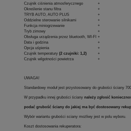
Czujnik ciśnienia atmosferycznego
+
Określenie stanu filtra
+
TRYB AUTO, AUTO PLUS
+
Oddzielne sterowanie silnikami
+
+
Funkcja miniogrzewanie
Tryb zimowy
+
Obsługa urządzenia przez bluetooth, WI-FI
+
Data i godzina
+
Opcja uśpienia
+
Czujnik temperatury
(2 czujniki: 1,2)
+
Czujnik wilgotności powietrza
+
UWAGA!
Standardowy moduł jest przystosowany do grubości ściany 7
W przypadku innej grubości ściany
należy zgłosić konieczn
podać grubość ściany do jakiej ma być dostosowany rek
Wybór wariantu grubości sciany możliwy jest w polu wyboru.
Koszt dostosowania rekuperatora: