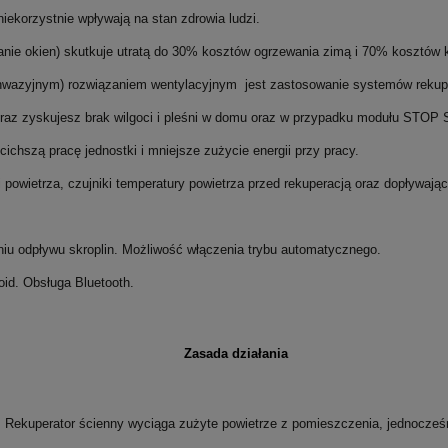
 niekorzystnie wpływają na stan zdrowia ludzi.
anie okien) skutkuje
utratą do 30% kosztów ogrzewania zimą i 70% kosztów k
j inwazyjnym) rozwiązaniem wentylacyjnym jest zastosowanie systemów reku
raz zyskujesz brak wilgoci i pleśni w domu oraz w przypadku modułu STOP
chszą pracę jednostki i mniejsze zużycie energii przy pracy.
powietrza, czujniki temperatury powietrza przed rekuperacją oraz dopływające
niu odpływu skroplin. Możliwość włączenia trybu automatycznego.
oid. Obsługa Bluetooth.
Zasada działania
 Rekuperator ścienny wyciąga zużyte powietrze z pomieszczenia, jednocześn