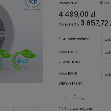
Wysyłka w:
10 dni
4 499,00 zł
3 657,72 
Cena netto:
*
Grubość ściany:
Kolor PANEL
ZEWNĘTRZNY:
Kolor PANEL
WEWNĘTRZNY:
+
szt.
-
*
- Pole wymagane