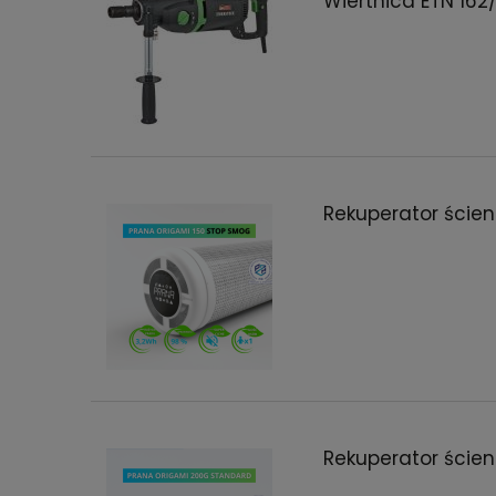
Wiertnica ETN 162
Rekuperator ście
Rekuperator ście