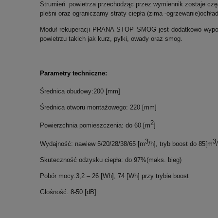
Strumień powietrza przechodząc przez wymiennik zostaje cz
pleśni
oraz ograniczamy straty ciepła (zima -ogrzewanie)ochład
Moduł rekuperacji PRANA STOP SMOG jest dodatkowo wyposaż
powietrzu takich jak kurz, pyłki, owady oraz smog.
Parametry techniczne:
Średnica obudowy:200 [mm]
Średnica otworu montażowego: 220 [mm]
2
Powierzchnia pomieszczenia: do 60 [m
]
3
3
Wydajność: nawiew 5/20/28/38/65 [m
/h], tryb boost do 85[m
Skuteczność odzysku ciepła: do 97%(maks. bieg)
Pobór mocy:3,2 – 26 [Wh], 74 [Wh] przy trybie boost
Głośność: 8-50 [dB]