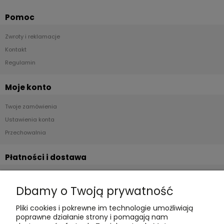
Pomoc
Zwroty i reklamacje
Kontakt
Regulamin
Moje konto
Twoje zamówienia
Ustawienia konta
Przechowalnia
Płatności i dostawa
Formy płatności
Dbamy o Twoją prywatność
Czas realizacji i koszty dostawy
Pliki cookies i pokrewne im technologie umożliwiają
Informacje
poprawne działanie strony i pomagają nam