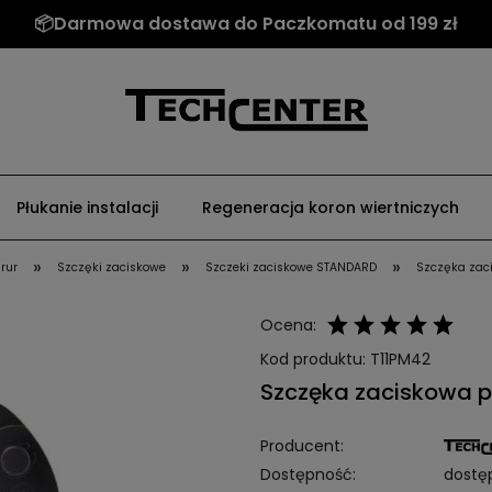
📦Darmowa dostawa do Paczkomatu od 199 zł
Płukanie instalacji
Regeneracja koron wiertniczych
»
»
»
 rur
Szczęki zaciskowe
Szczeki zaciskowe STANDARD
Szczęka zac
Ocena:
Kod produktu:
T11PM42
Szczęka zaciskowa p
Producent:
Dostępność:
dostę