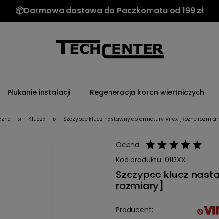
📦Darmowa dostawa do Paczkomatu od 199 zł
Płukanie instalacji
Regeneracja koron wiertniczych
»
»
czne
Klucze
Szczypce klucz nastawny do armatury Virax [Różne rozmiar
Ocena:
Kod produktu:
0112XX
Szczypce klucz nast
rozmiary]
Producent: