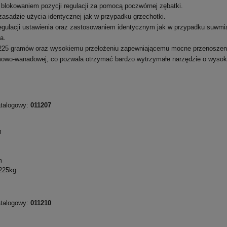
blokowaniem pozycji regulacji za pomocą poczwórnej zębatki.
sadzie użycia identycznej jak w przypadku grzechotki.
regulacji ustawienia oraz zastosowaniem identycznym jak w przypadku suwmi
a.
e 225 gramów oraz wysokiemu przełożeniu zapewniającemu mocne przenoszenie
mowo-wanadowej, co pozwala otrzymać bardzo wytrzymałe narzędzie o wysoki
talogowy:
011207
m
m
225kg
talogowy:
011210