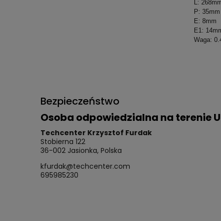
L: 268m
P: 35mm
E: 8mm
E1: 14m
Waga: 0.
Bezpieczeństwo
Osoba odpowiedzialna na terenie U
Techcenter Krzysztof Furdak
Stobierna 122
36-002 Jasionka, Polska
kfurdak@techcenter.com
695985230