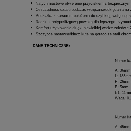
Natychmiastowe otwieranie przyciskiem z bezpiecznym 
Oszczędność czasu podczas wkręcania/odkręcania na za
Podziałka z kursorem położenia do szybkiej, wstępnej 
Rączki z antypoślizgową powłoką dla lepszego trzymani
Komfort użytkowania dzięki niewielkiej wadze zaledwi
Szczypce nastawne/klucz kute na gorąco ze stali chro
DANE TECHNICZNE:
Numer ka
A: 36mm
L: 183m
P: 26mm
E: 5mm
E1: 11m
Waga: 0.
Numer ka
A: 45mm