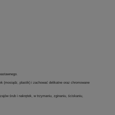
 nastawnego.
ek (mosiądz, plastik) i zachować delikatne oraz chromowane
jów śrub i nakrętek, w trzymaniu, zginaniu, ściskaniu,