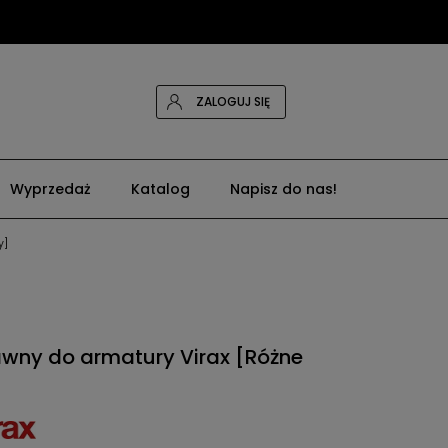
ZALOGUJ SIĘ
Wyprzedaż
Katalog
Napisz do nas!
y]
awny do armatury Virax [Różne