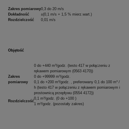
Zakres pomiarowy
0,3 do 20 m/s
Dokładność
±(0,1 m/s + 1,5 % mierz.wart.)
Rozdzielczość
0,01 m/s
Objętość
0 do +440 m³/godz. (testo 417 w połączeniu z
rękawem pomiarowym (0563 4170))
Zakres
0 do +99999 m³/godz.
pomiarowy
0,1 do +200 m³/godz. , preferowany 0,1 do 100 m³ /
h (testo 417 w połączeniu z rękawem pomiarowym i
prostownicą przepływu (0554 4172))
0,1 m³/godz. (0 do +100 )
Rozdzielczość
1 m³/godz. (pozostały zakres)