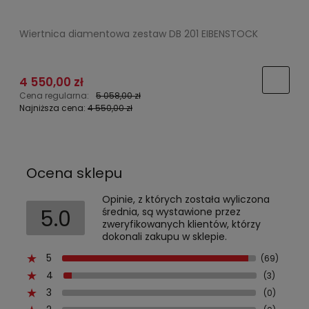
Wiertnica diamentowa zestaw DB 201 EIBENSTOCK
K
4 550,00 zł
Cena regularna:
5 058,00 zł
C
Najniższa cena:
4 550,00 zł
N
Ocena sklepu
Opinie, z których została wyliczona
5.0
średnia, są wystawione przez
zweryfikowanych klientów, którzy
dokonali zakupu w sklepie.
5
(69)
4
(3)
3
(0)