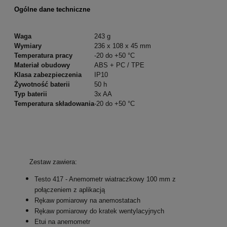
Ogólne dane techniczne
Waga
243 g
Wymiary
236 x 108 x 45 mm
Temperatura pracy
-20 do +50 °C
Materiał obudowy
ABS + PC / TPE
Klasa zabezpieczenia
IP10
Żywotność baterii
50 h
Typ baterii
3x AA
Temperatura składowania
-20 do +50 °C
Zestaw zawiera:
Testo 417 - Anemometr wiatraczkowy 100 mm z
połączeniem z aplikacją
Rękaw pomiarowy na anemostatach
Rękaw pomiarowy do kratek wentylacyjnych
Etui na anemometr