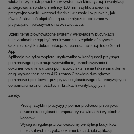
wlotach i wylotach powietrza w systemach klimatyzacji i wentylacji.
Zintegrowana sonda o średnicy 100 mm szybko zapewnia
precyzyjne wyniki. wartości średniej w czasie i w punkcie, jak
również strumień objętości są automatycznie obliczane w
przyrządzie i pokazywane na wyświetlaczu.
Dzięki temu zrównoważone systemy wentylacji w budynkach
mieszkalnych mogą być regulowane szczególnie efektywnie -
łącznie z szybką dokumentacją za pomocą aplikacji testo Smart
App.
Aplikacja nie tylko wspiera użytkownika w konfiguracji przyrządu
pomiarowego i przejmuje wyświetlanie, przechowywanie i
dokumentowanie wartości pomiarowych - zmienia także smartfon w
drugi wyświetlacz. testo 417 zestaw 2 zawiera dwa rękawy
pomiarowe i prostownik przepływu objętościowego dla precyzyjnych
.
do pomiaru na anemostatach i kratkach wentylacyjnych
Zalety:
Prosty, szybki i precyzyjny pomiar prędkości przepływu,
strumienia objętości i temperatury na wlotach i wylotach z
kanałów
Wydajna regulacja zrównoważonej wentylacji budynków
mieszkalnych i szybka dokumentacja dzięki aplikacji