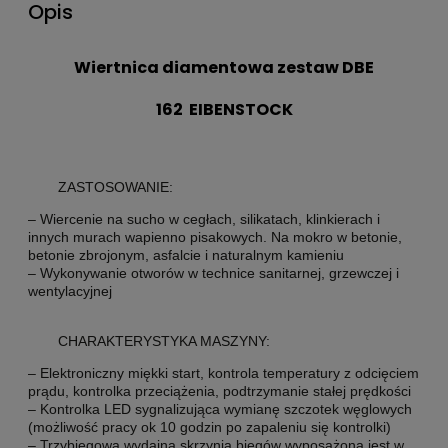
Opis
Wiertnica diamentowa zestaw DBE
162 EIBENSTOCK
ZASTOSOWANIE:
– Wiercenie na sucho w cegłach, silikatach, klinkierach i
innych murach wapienno pisakowych. Na mokro w betonie,
betonie zbrojonym, asfalcie i naturalnym kamieniu
– Wykonywanie otworów w technice sanitarnej, grzewczej i
wentylacyjnej
CHARAKTERYSTYKA MASZYNY:
– Elektroniczny miękki start, kontrola temperatury z odcięciem
prądu, kontrolka przeciążenia, podtrzymanie stałej prędkości
– Kontrolka LED sygnalizująca wymianę szczotek węglowych
(możliwość pracy ok 10 godzin po zapaleniu się kontrolki)
– Trzybiegowa wydajna skrzynia biegów wyposażona jest w