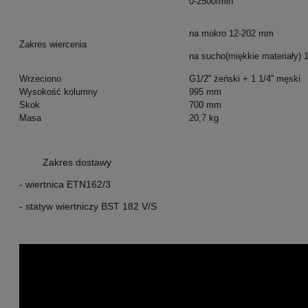
0-2500/min
na mokro 12-202 mm
Zakres wiercenia
na sucho(miękkie materiały)
Wrzeciono
G1/2'' żeński + 1 1/4'' męski
Wysokość kolumny
995 mm
Skok
700 mm
Masa
20,7 kg
Zakres dostawy
- wiertnica ETN162/3
- statyw wiertniczy BST 182 V/S