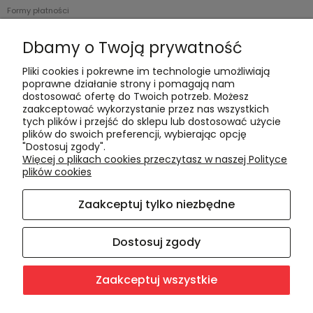
Formy płatności
Czas realizacji i koszty dostawy
Dbamy o Twoją prywatność
Informacje
Pliki cookies i pokrewne im technologie umożliwiają
poprawne działanie strony i pomagają nam
Polityka cookies
dostosować ofertę do Twoich potrzeb. Możesz
zaakceptować wykorzystanie przez nas wszystkich
Polityka prywatności
tych plików i przejść do sklepu lub dostosować użycie
Blog
plików do swoich preferencji, wybierając opcję
"Dostosuj zgody".
Więcej o plikach cookies przeczytasz w naszej Polityce
O nas
plików cookies
Kontakt i dane firmy
Zaakceptuj tylko niezbędne
O firmie
Dostosuj zgody
Zaakceptuj wszystkie
Sklep internetowy Shoper.pl