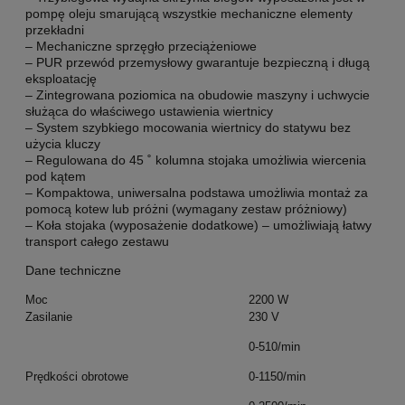
pompę oleju smarującą wszystkie mechaniczne elementy
przekładni
– Mechaniczne sprzęgło przeciążeniowe
– PUR przewód przemysłowy gwarantuje bezpieczną i długą
eksploatację
– Zintegrowana poziomica na obudowie maszyny i uchwycie
służąca do właściwego ustawienia wiertnicy
– System szybkiego mocowania wiertnicy do statywu bez
użycia kluczy
– Regulowana do 45 ˚ kolumna stojaka umożliwia wiercenia
pod kątem
– Kompaktowa, uniwersalna podstawa umożliwia montaż za
pomocą kotew lub próżni (wymagany zestaw próżniowy)
– Koła stojaka (wyposażenie dodatkowe) – umożliwiają łatwy
transport całego zestawu
Dane techniczne
Moc
2200 W
Zasilanie
230 V
0-510/min
Prędkości obrotowe
0-1150/min