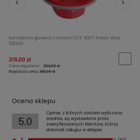
Kompletna głowica z nożami 1.1/4" BSPT Prawy Virax
F
136345
319,00 zł
Cena regularna:
334,00 zł
C
Najniższa cena:
319,00 zł
N
Ocena sklepu
Opinie, z których została wyliczona
5.0
średnia, są wystawione przez
zweryfikowanych klientów, którzy
dokonali zakupu w sklepie.
5
(69)