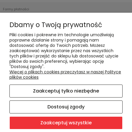
Formy płatności
Czas realizacji i koszty dostawy
Dbamy o Twoją prywatność
Informacje
Pliki cookies i pokrewne im technologie umożliwiają
poprawne działanie strony i pomagają nam
Polityka cookies
dostosować ofertę do Twoich potrzeb. Możesz
zaakceptować wykorzystanie przez nas wszystkich
Polityka prywatności
tych plików i przejść do sklepu lub dostosować użycie
Blog
plików do swoich preferencji, wybierając opcję
"Dostosuj zgody".
Więcej o plikach cookies przeczytasz w naszej Polityce
O nas
plików cookies
Kontakt i dane firmy
Zaakceptuj tylko niezbędne
O firmie
Dostosuj zgody
Zaakceptuj wszystkie
Sklep internetowy Shoper.pl