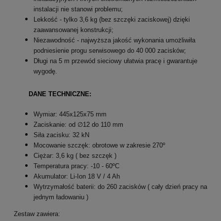
instalacji nie stanowi problemu;
Lekkość - tylko 3,6 kg (bez szczęki zaciskowej) dzięki
zaawansowanej konstrukcji;
Niezawodność - najwyższa jakość wykonania umożliwiła
podniesienie progu serwisowego do 40 000 zacisków;
Długi na 5 m przewód sieciowy ułatwia pracę i gwarantuje
wygodę.
DANE TECHNICZNE:
Wymiar: 445x125x75 mm
Zaciskanie: od ∅12 do 110 mm
Siła zacisku: 32 kN
Mocowanie szczęk: obrotowe w zakresie 270º
Ciężar: 3,6 kg ( bez szczęk )
Temperatura pracy: -10 - 60ºC
Akumulator: Li-Ion 18 V / 4 Ah
Wytrzymałość baterii: do 260 zacisków ( cały dzień pracy na
jednym ładowaniu )
Zestaw zawiera: