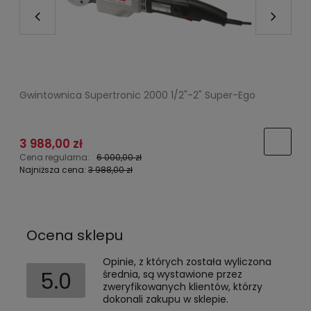
Gwintownica Supertronic 2000 1/2"-2" Super-Ego
Z
P
3 988,00 zł
Cena regularna:
6 000,00 zł
C
Najniższa cena:
3 988,00 zł
N
Ocena sklepu
Opinie, z których została wyliczona
5.0
średnia, są wystawione przez
zweryfikowanych klientów, którzy
dokonali zakupu w sklepie.