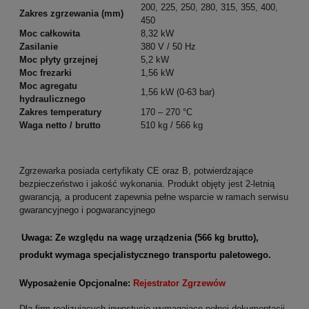
200, 225, 250, 280, 315, 355, 400,
Zakres zgrzewania (mm)
450
Moc całkowita
8,32 kW
Zasilanie
380 V / 50 Hz
Moc płyty grzejnej
5,2 kW
Moc frezarki
1,56 kW
Moc agregatu
1,56 kW (0-63 bar)
hydraulicznego
Zakres temperatury
170 – 270 °C
Waga netto / brutto
510 kg / 566 kg
Zgrzewarka posiada certyfikaty CE oraz B, potwierdzające
bezpieczeństwo i jakość wykonania. Produkt objęty jest 2-letnią
gwarancją, a producent zapewnia pełne wsparcie w ramach serwisu
gwarancyjnego i pogwarancyjnego
Uwaga: Ze względu na wagę urządzenia (566 kg brutto),
produkt wymaga specjalistycznego transportu paletowego.
Wyposażenie Opcjonalne:
Rejestrator Zgrzewów
Dla firm realizujących inwestycje wymagające pełnej dokumentacji