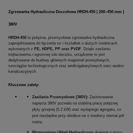
Zgrzewarka Hydrauliczna Doczołowa HRDH-450 | 200–450 mm |
380V
HRDH-450
to potężna, przemysłowa zgrzewarka hydrauliczna
zaprojektowana do łączenia rur i kształtek o dużych średnicach
wykonanych z
PE, HDPE, PP oraz PVDF
. Dzięki zasilaniu
trójfazowemu i ogromnej sile docisku, urządzenie to jest
dedykowane do budowy głównych magistrali przesyłowych,
rurociągów technologicznych oraz wielkogabarytowych sieci wodno-
kanalizacyjnych.
Kluczowe zalety:
Zasilanie Przemysłowe (380V):
Zastosowanie
napięcia 380V pozwala na stabilną pracę potężnej
płyty grzejnej (5.2 kW) oraz wydajnego agregatu, co
jest niezbędne przy obróbce rur o średnicy niemal pół
metra.
Wzmocniony Układ Hydrauliczny:
Agregat o mocy