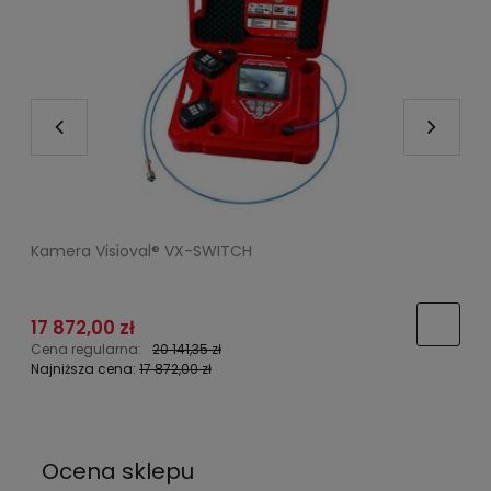
Kamera Visioval® VX-SWITCH
A
17 872,00 zł
3
Cena regularna:
20 141,35 zł
C
Najniższa cena:
17 872,00 zł
N
Ocena sklepu