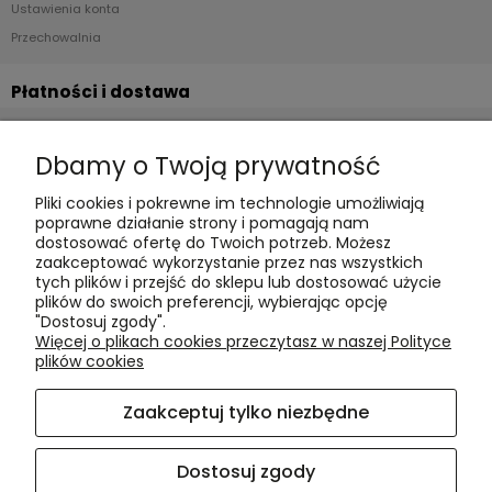
Ustawienia konta
Przechowalnia
Płatności i dostawa
Formy płatności
Dbamy o Twoją prywatność
Czas realizacji i koszty dostawy
Pliki cookies i pokrewne im technologie umożliwiają
Informacje
poprawne działanie strony i pomagają nam
dostosować ofertę do Twoich potrzeb. Możesz
Polityka cookies
zaakceptować wykorzystanie przez nas wszystkich
tych plików i przejść do sklepu lub dostosować użycie
Polityka prywatności
plików do swoich preferencji, wybierając opcję
Blog
"Dostosuj zgody".
Więcej o plikach cookies przeczytasz w naszej Polityce
plików cookies
O nas
Zaakceptuj tylko niezbędne
Kontakt i dane firmy
O firmie
Dostosuj zgody