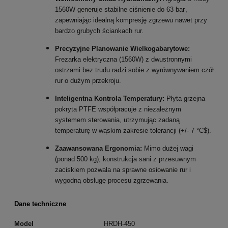
1560W generuje stabilne ciśnienie do 63 ba
r
,
zapewniając idealną kompresję zgrzewu nawet przy
bardzo grubych ściankach rur.
Precyzyjne Planowanie Wielkogabarytowe:
Frezarka elektryczna (1560W) z dwustronnymi
ostrzami bez trudu radzi sobie z wyrównywaniem czół
rur o dużym przekroju.
Inteligentna Kontrola Temperatury:
Płyta grzejna
pokryta PTFE współpracuje z niezależnym
systemem sterowania, utrzymując zadaną
temperaturę w wąskim zakresie tolerancji (+/-
7 °C$
).
Zaawansowana Ergonomia:
Mimo dużej wagi
(ponad 500 kg), konstrukcja sani z przesuwnym
zaciskiem pozwala na sprawne osiowanie rur i
wygodną obsługę procesu zgrzewania.
Dane techniczne
Model
HRDH-450