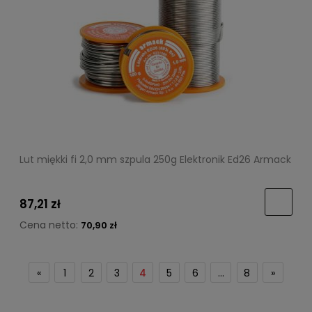
Lut miękki fi 2,0 mm szpula 250g Elektronik Ed26 Armack
87,21 zł
Cena netto:
70,90 zł
«
1
2
3
4
5
6
...
8
»