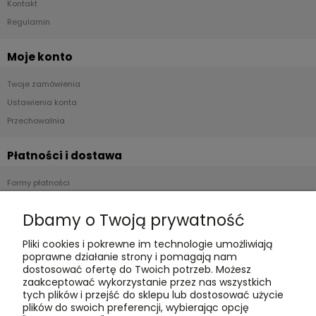
Kontakt
Regulamin
Moje konto
Twoje zamówienia
Ustawienia konta
Przechowalnia
Płatności i dostawa
Formy płatności
Czas realizacji i koszty dostawy
Dbamy o Twoją prywatność
Informacje
Pliki cookies i pokrewne im technologie umożliwiają
poprawne działanie strony i pomagają nam
Polityka cookies
dostosować ofertę do Twoich potrzeb. Możesz
zaakceptować wykorzystanie przez nas wszystkich
Polityka prywatności
tych plików i przejść do sklepu lub dostosować użycie
Blog
plików do swoich preferencji, wybierając opcję