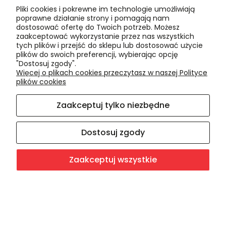
Pliki cookies i pokrewne im technologie umożliwiają
Informacje
poprawne działanie strony i pomagają nam
dostosować ofertę do Twoich potrzeb. Możesz
Polityka cookies
zaakceptować wykorzystanie przez nas wszystkich
tych plików i przejść do sklepu lub dostosować użycie
Polityka prywatności
plików do swoich preferencji, wybierając opcję
Blog
"Dostosuj zgody".
Więcej o plikach cookies przeczytasz w naszej Polityce
plików cookies
O nas
Zaakceptuj tylko niezbędne
Kontakt i dane firmy
O firmie
Dostosuj zgody
Zaakceptuj wszystkie
Sklep internetowy Shoper.pl
Facebook
Pokaż pełną wersję strony