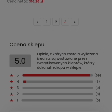
Cena netto:
316,26 zł
«
1
2
3
»
Ocena sklepu
Opinie, z których została wyliczona
5.0
średnia, są wystawione przez
zweryfikowanych klientów, którzy
dokonali zakupu w sklepie.
5
(69)
4
(3)
3
(0)
2
(0)
1
(0)