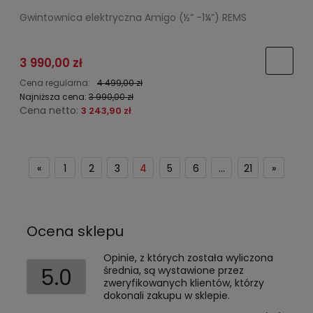
Gwintownica elektryczna Amigo (½” -1¼”) REMS
3 990,00 zł
Cena regularna:
4 499,00 zł
Najniższa cena:
3 990,00 zł
Cena netto:
3 243,90 zł
«
1
2
3
4
5
6
...
21
»
Ocena sklepu
Opinie, z których została wyliczona
5.0
średnia, są wystawione przez
zweryfikowanych klientów, którzy
dokonali zakupu w sklepie.