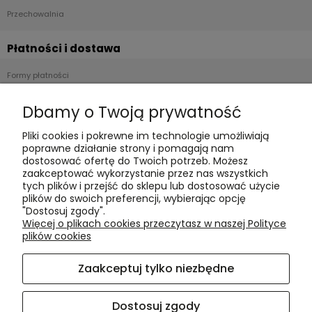
Przechowalnia
Płatności i dostawa
Formy płatności
Czas realizacji i koszty dostawy
Dbamy o Twoją prywatność
Informacje
Pliki cookies i pokrewne im technologie umożliwiają
poprawne działanie strony i pomagają nam
Polityka cookies
dostosować ofertę do Twoich potrzeb. Możesz
zaakceptować wykorzystanie przez nas wszystkich
Polityka prywatności
tych plików i przejść do sklepu lub dostosować użycie
Blog
plików do swoich preferencji, wybierając opcję
"Dostosuj zgody".
Więcej o plikach cookies przeczytasz w naszej Polityce
O nas
plików cookies
Kontakt i dane firmy
Zaakceptuj tylko niezbędne
O firmie
Dostosuj zgody