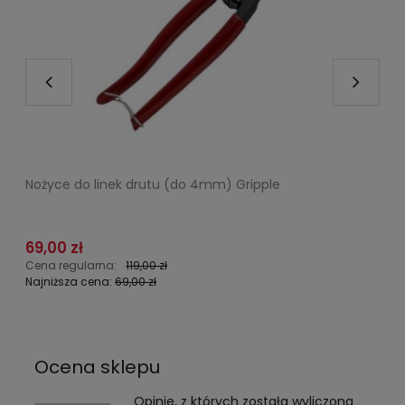
Nożyce do linek drutu (do 4mm) Gripple
G
69,00 zł
2
Cena regularna:
119,00 zł
C
Najniższa cena:
69,00 zł
N
Ocena sklepu
Opinie, z których została wyliczona