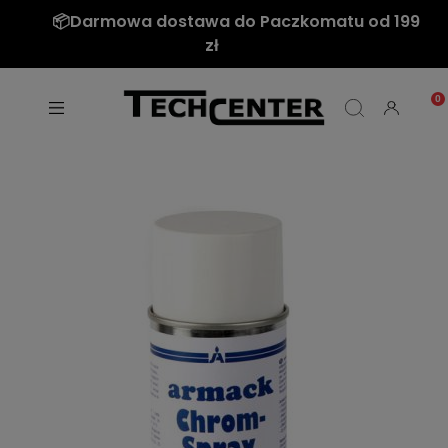
Nie mamy tego czego szukasz? Napisz do
nas: sklep@techcenter.pl