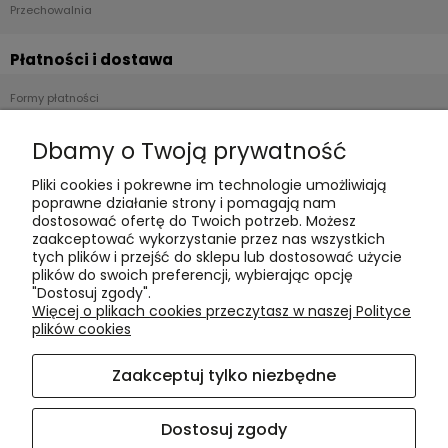
Przechowalnia
Płatności i dostawa
Formy płatności
Czas realizacji i koszty dostawy
Dbamy o Twoją prywatność
Informacje
Pliki cookies i pokrewne im technologie umożliwiają
poprawne działanie strony i pomagają nam
Polityka cookies
dostosować ofertę do Twoich potrzeb. Możesz
zaakceptować wykorzystanie przez nas wszystkich
Polityka prywatności
tych plików i przejść do sklepu lub dostosować użycie
Blog
plików do swoich preferencji, wybierając opcję
"Dostosuj zgody".
Więcej o plikach cookies przeczytasz w naszej Polityce
O nas
plików cookies
Kontakt i dane firmy
Zaakceptuj tylko niezbędne
O firmie
Dostosuj zgody