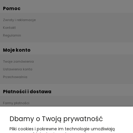
Pomoc
Zwroty i reklamacje
Kontakt
Regulamin
Moje konto
Twoje zamówienia
Ustawienia konta
Przechowalnia
Płatności i dostawa
Formy płatności
Czas realizacji i koszty dostawy
Dbamy o Twoją prywatność
Informacje
Pliki cookies i pokrewne im technologie umożliwiają