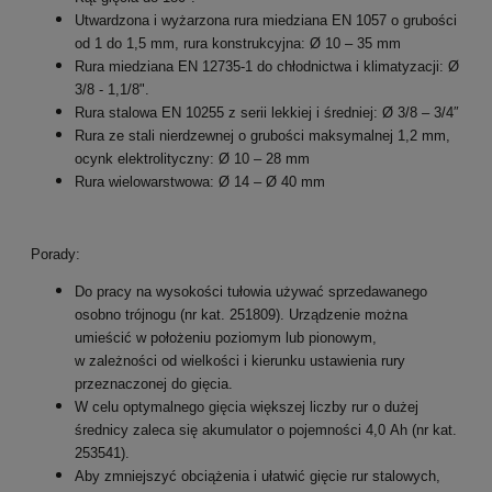
Utwardzona i wyżarzona rura miedziana EN 1057 o grubości
od 1 do 1,5 mm, rura konstrukcyjna: Ø 10 – 35 mm
Rura miedziana EN 12735-1 do chłodnictwa i klimatyzacji: Ø
3/8 - 1,1/8".
Rura stalowa EN 10255 z serii lekkiej i średniej: Ø 3/8 – 3/4″
Rura ze stali nierdzewnej o grubości maksymalnej 1,2 mm,
ocynk elektrolityczny: Ø 10 – 28 mm
Rura wielowarstwowa: Ø 14 – Ø 40 mm
Porady:
Do pracy na wysokości tułowia używać sprzedawanego
osobno trójnogu (nr kat. 251809). Urządzenie można
umieścić w położeniu poziomym lub pionowym,
w zależności od wielkości i kierunku ustawienia rury
przeznaczonej do gięcia.
W celu optymalnego gięcia większej liczby rur o dużej
średnicy zaleca się akumulator o pojemności 4,0 Ah (nr kat.
253541).
Aby zmniejszyć obciążenia i ułatwić gięcie rur stalowych,