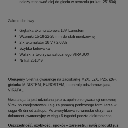
należy stosować olej do gięcia w aerozolu (nr kat. 251804)
Zakres dostawy:
Giętarka akumulatorowa 18V Eurostem
Wzorniki 15-18-22-28 mm do stali nierdzewnej
2 x akumulator 18 V / 2.0 Ah
Szybka ładowarka
Walizki z tworzywa sztucznego VIRABOX
Nr kat.251849
Oferujemy 5-letnią gwarancję na zaciskarkę M2X, L2X, P25, i26+,
giętarka MINISTEM, EUROSTEM, i centralę odszlamowującą
VIRAFAL!
Gwarancja ta jest udzielana jako uzupełnienie gwarancji umownej
Virax po zarejestrowaniu się za pomocą poniższego formularza w
ciągu 45 dni od zakupu. Po zweryfikowaniu wniosku otrzymasz
dokument gwarancyjny w ciągu 6 tygodni pocztą elektroniczną.
Oszczędność, szybkość, spokój – zarejestruj swój produkt już