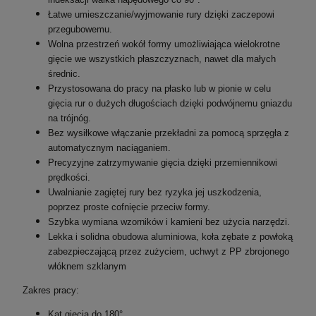
Łatwe umieszczanie/wyjmowanie rury dzięki zaczepowi
przegubowemu.
Wolna przestrzeń wokół formy umożliwiająca wielokrotne
gięcie we wszystkich płaszczyznach, nawet dla małych
średnic.
Przystosowana do pracy na płasko lub w pionie w celu
gięcia rur o dużych długościach dzięki podwójnemu gniazdu
na trójnóg.
Bez wysiłkowe włączanie przekładni za pomocą sprzęgła z
automatycznym naciąganiem.
Precyzyjne zatrzymywanie gięcia dzięki przemiennikowi
prędkości.
Uwalnianie zagiętej rury bez ryzyka jej uszkodzenia,
poprzez proste cofnięcie przeciw formy.
Szybka wymiana wzorników i kamieni bez użycia narzędzi.
Lekka i solidna obudowa aluminiowa, koła zębate z powłoką
zabezpieczającą przez zużyciem, uchwyt z PP zbrojonego
włóknem szklanym
Zakres pracy:
Kąt gięcia do 180°.