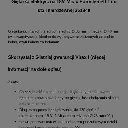
Giętarka elektryczna 18V Virax Eurostem® III do
stali nierdzewnej 251849
Giętarka do małych i średnich średnic Ø 35 mm (miedź) i Ø 40 mm
(wielowarstwowe).
Idealna do wykonywania zbliżonych do siebie
kolan, czyli kolano za kolanem.
Skorzystaj z 5-letniej gwarancji Virax ! (więcej
informacji na dole opisu)
Zalety:
Oszczędność czasu i energii dzięki natychmiastowemu
ręcznemu powrotowi formy po gięciu, bez obciążania silnika
ani akumulatora.
Długi czas pracy bez ładowania, do 130 gięć z 2
akumulatorami 18 V, 2 Ah (rura miedziana Ø 28 mm/90°).
Łatwe ponowne ustawianie pod kątem początkowym dzięki
indeksacji wałka napędowego co 90°.