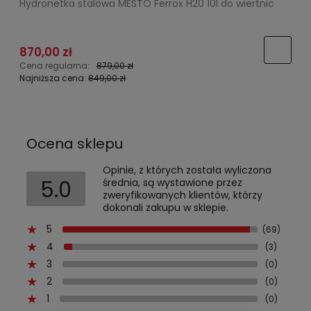
Hydronetka stalowa MESTO Ferrox H20 10l do wiertnic
P
870,00 zł
Cena regularna:
879,00 zł
C
Najniższa cena:
849,00 zł
N
Ocena sklepu
Opinie, z których została wyliczona
5.0
średnia, są wystawione przez
zweryfikowanych klientów, którzy
dokonali zakupu w sklepie.
5
(69)
4
(3)
3
(0)
2
(0)
1
(0)