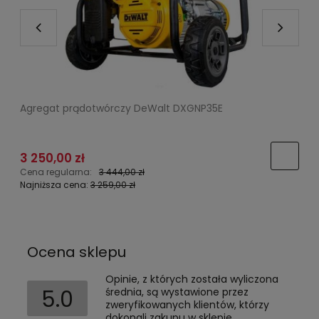
Agregat prądotwórczy DeWalt DXGNP35E
K
3 250,00 zł
Cena regularna:
3 444,00 zł
C
Najniższa cena:
3 259,00 zł
N
Ocena sklepu
Opinie, z których została wyliczona
5.0
średnia, są wystawione przez
zweryfikowanych klientów, którzy
dokonali zakupu w sklepie.