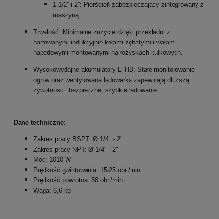
1.1/2
′′
i
2
′′
: Pierścień zabezpieczający zintegrowany z
maszyną.
Trwałość: Minimalne zużycie dzięki przekładni z
hartowanymi indukcyjnie kołami zębatymi i wałami
napędowymi montowanymi na łożyskach kulkowych.
Wysokowydajne akumulatory Li-HD: Stałe monitorowanie
ogniw oraz wentylowana ładowarka zapewniają dłuższą
żywotność i bezpieczne, szybkie ładowanie.
Dane techniczne:
Zakres pracy BSPT: Ø 1/4" - 2"
Zakres pracy NPT: Ø 1/4" - 2"
Moc: 1010 W
Prędkość gwintowania: 15-25 obr./min
Prędkość powrotna: 58 obr./min
Waga: 6,6 kg