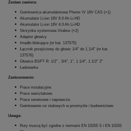
Zestaw zawiera:
Gwintownica akumulatorowa Phenix IV 18V CAS (
×
1
)
Akumulator Li-ion 18V 8.0 Ah Li-HD
Akumulator Li-ion 18V 4.0 Ah Li-HD
Skrzynka systemowa Virabox (
×
2
)
Adaptor głowicy
Imadło blokujące (nr kat. 137575)
Łącznik przejściowy do głowic 1/4" do 1.1/4" (nr kat.
137576)
Głowice BSPT R:
1/2" , 3/4", 1", 1.1/4", 1.1/2" 2"
Ładowarka
Zastosowanie:
Prace instalacyjne.
Prace warsztatowe.
Prace serwisowe i naprawcze.
Gwintowanie rur stalowych w przemyśle i budownictwie.
Uwaga:
Rury muszą być zgodne z normami EN 10255 S i EN 10255