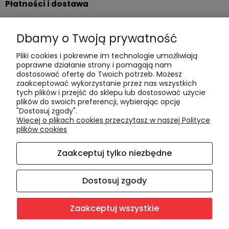
Płatności i dostawa
Formy płatności
Dbamy o Twoją prywatność
Czas realizacji i koszty dostawy
Pliki cookies i pokrewne im technologie umożliwiają
Informacje
poprawne działanie strony i pomagają nam
dostosować ofertę do Twoich potrzeb. Możesz
Polityka cookies
zaakceptować wykorzystanie przez nas wszystkich
tych plików i przejść do sklepu lub dostosować użycie
Polityka prywatności
plików do swoich preferencji, wybierając opcję
Blog
"Dostosuj zgody".
Więcej o plikach cookies przeczytasz w naszej Polityce
plików cookies
O nas
Zaakceptuj tylko niezbędne
Kontakt i dane firmy
O firmie
Dostosuj zgody
Zaakceptuj wszystkie
Sklep internetowy Shoper.pl