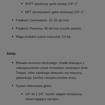
BSPT (stożkowy gwint rurowy) 1/4
′′
−
2
′′
NPT (amerykański gwint stożkowy) 1/4
′′
−
2
′′
Prędkość Gwintowania:
15
−
25
obr./min
Prędkość Powrotna:
58
obr./min (szybki powrót)
Waga produktu (sama maszyna):
6
,
6
kg
Zalety:
Blokada momentu obrotowego: Imadło blokujące z
zabezpieczeniem przed momentem obrotowym (Anti-
Torque), które zapobiega obracaniu się maszyny,
gwarantując komfort i bezpieczeństwo pracy.
System blokowania głowic:
1/4′′
do
1.1/4
′′
: Szybki adapter montażowy,
niewymagający narzędzi.