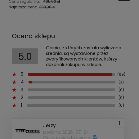
Cena regularna:
405,90 zł
C
Najniższa cena:
333,90 zł
N
Ocena sklepu
Opinie, z których została wyliczona
5.0
średnia, są wystawione przez
zweryfikowanych klientów, którzy
dokonali zakupu w sklepie.
5
(69)
4
(3)
3
(0)
2
(0)
1
(0)
Jerzy
Dodano: 2026-07-24
Opinia zweryfikowana