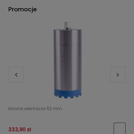
Promocje
Korona wiertnicza 62 mm
O
333,90 zł