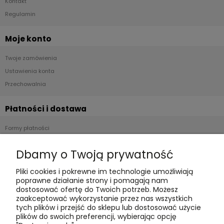
Kontakt
Regulamin
Moje konto
Twoje zamówienia
Ustawienia konta
Przechowalnia
Płatności i dostawa
Formy płatności
Czas realizacji i koszty dostawy
Dbamy o Twoją prywatność
Informacje
Pliki cookies i pokrewne im technologie umożliwiają
poprawne działanie strony i pomagają nam
Polityka cookies
dostosować ofertę do Twoich potrzeb. Możesz
zaakceptować wykorzystanie przez nas wszystkich
Polityka prywatności
tych plików i przejść do sklepu lub dostosować użycie
Blog
plików do swoich preferencji, wybierając opcję