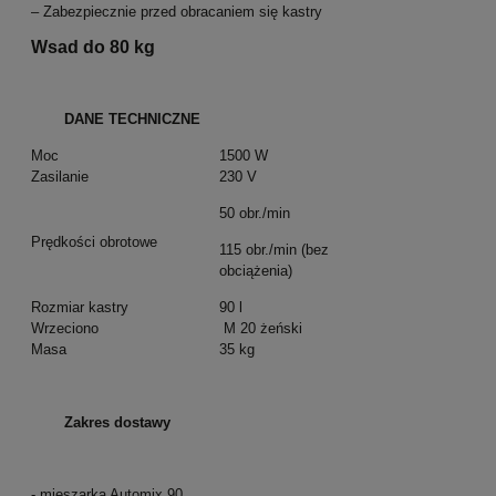
– Zabezpiecznie przed obracaniem się kastry
Wsad do 80 kg
DANE TECHNICZNE
Moc
1500 W
Zasilanie
230 V
50 obr./min
Prędkości obrotowe
115 obr./min (bez
obciążenia)
Rozmiar kastry
90 l
Wrzeciono
M 20 żeński
Masa
35 kg
Zakres dostawy
- mieszarka Automix 90