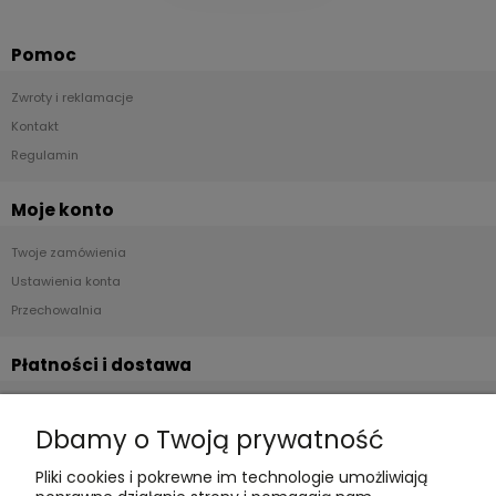
Pomoc
Zwroty i reklamacje
Kontakt
Regulamin
Moje konto
Twoje zamówienia
Ustawienia konta
Przechowalnia
Płatności i dostawa
Formy płatności
Dbamy o Twoją prywatność
Czas realizacji i koszty dostawy
Pliki cookies i pokrewne im technologie umożliwiają
Informacje