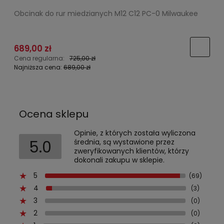
Obcinak do rur miedzianych M12 C12 PC-0 Milwaukee
S
689,00 zł
Cena regularna:
725,00 zł
C
Najniższa cena:
689,00 zł
N
Ocena sklepu
Opinie, z których została wyliczona
5.0
średnia, są wystawione przez
zweryfikowanych klientów, którzy
dokonali zakupu w sklepie.
5
(69)
4
(3)
3
(0)
2
(0)