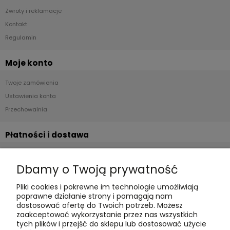
Zwroty i reklamacje
Kontakt
Regulamin
Moje konto
Twoje zamówienia
Ustawienia konta
Przechowalnia
Płatności i dostawa
Formy płatności
Dbamy o Twoją prywatność
Czas realizacji i koszty dostawy
Pliki cookies i pokrewne im technologie umożliwiają
Informacje
poprawne działanie strony i pomagają nam
dostosować ofertę do Twoich potrzeb. Możesz
Polityka cookies
zaakceptować wykorzystanie przez nas wszystkich
tych plików i przejść do sklepu lub dostosować użycie
Polityka prywatności