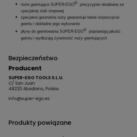
®
noże gwintujące SUPER-EGO
precyzyjnie obrabiane ze
specjalnej stali stopowej
specjalna geometria noży gwarantuje łatwe rozpoczęcie
gwintu i dokładne jego wykonanie
®
płyny do gwintowania SUPER-EGO
poprawiają jakość
gwintu i wydłużają żywotność noży gwintujących
Bezpieczeństwo
Producent
SUPER-EGO TOOLS S.L.U.
C/ San Juan
48220 Abadiano, Polska
info@super-ego.es
Produkty powiązane