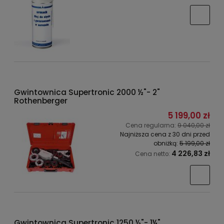
Gwintownica Supertronic 2000 ½"- 2"
Rothenberger
5 199,00 zł
Cena regularna:
9 040,00 zł
Najniższa cena z 30 dni przed
obniżką:
5 199,00 zł
4 226,83 zł
Cena netto:
Gwintownica Supertronic 1250 ½"- 1¼"