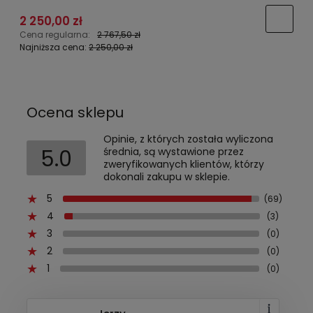
2 250,00 zł
Cena regularna:
2 767,50 zł
C
Najniższa cena:
2 250,00 zł
N
Ocena sklepu
Opinie, z których została wyliczona
5.0
średnia, są wystawione przez
zweryfikowanych klientów, którzy
dokonali zakupu w sklepie.
5
(69)
4
(3)
3
(0)
2
(0)
1
(0)